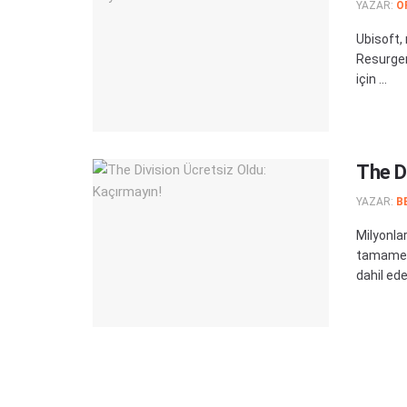
YAZAR:
O
Ubisoft,
Resurgen
için ...
The D
YAZAR:
B
Milyonla
tamamen
dahil ede