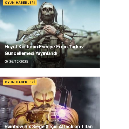
OYUN HABERLERI
Hayat Kurtaran Escape From Tarkov
Güncellemesi Yayınlandı
26/12/2025
OYUN HABERLERI
Rainbow Six Siege X İçin Attack on Titan