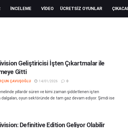
R
İNCELEME
VIDEO
ÜCRETSIZ OYUNLAR
ÇIKACA
vision Geliştiricisi İşten Çıkartmalar ile
meye Gitti
RÇUN ÇAVUŞOĞLU
14/01/2026
0
nelinde yıllardır süren ve kimi zaman şiddetlenen işten
 dalgaları, oyun sektöründe de tam gaz devam ediyor. Şimdi ise
vision: Definitive Edition Geliyor Olabilir