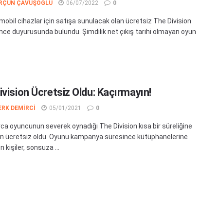
RÇUN ÇAVUŞOĞLU
06/07/2022
0
 mobil cihazlar için satışa sunulacak olan ücretsiz The Division
ce duyurusunda bulundu. Şimdilik net çıkış tarihi olmayan oyun
ivision Ücretsiz Oldu: Kaçırmayın!
ERK DEMIRCI
05/01/2021
0
rca oyuncunun severek oynadığı The Division kısa bir süreliğine
 ücretsiz oldu. Oyunu kampanya süresince kütüphanelerine
n kişiler, sonsuza ...