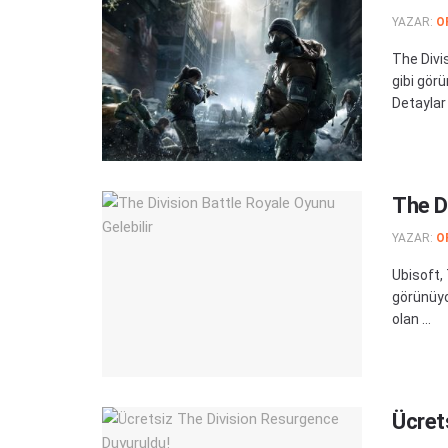
YAZAR:
O
The Divi
gibi görü
Detaylar .
The Di
YAZAR:
O
Ubisoft,
görünüyo
olan ...
Ücret