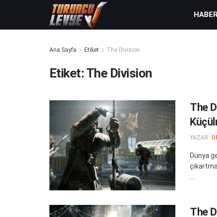
HABE
Ana Sayfa
Etiket
The Division
Etiket:
The Division
The Di
Küçül
YAZAR:
O
Dünya ge
çıkartma
...
The Di