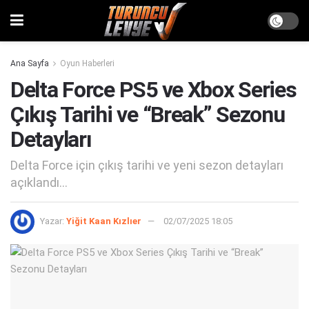
Ana Sayfa
Oyun Haberleri
Delta Force PS5 ve Xbox Series
Çıkış Tarihi ve “Break” Sezonu
Detayları
Delta Force için çıkış tarihi ve yeni sezon detayları
açıklandı...
Yazar:
Yiğit Kaan Kızlıer
02/07/2025 18:05