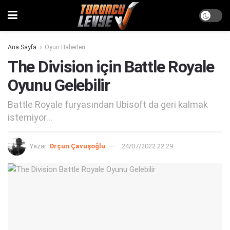
Ana Sayfa
Oyun Haberleri
The Division için Battle Royale
Oyunu Gelebilir
Battle Royale furyasından Ubisoft da geri kalmak
istemiyor...
Yazar:
Orçun Çavuşoğlu
24/07/2022 22:29