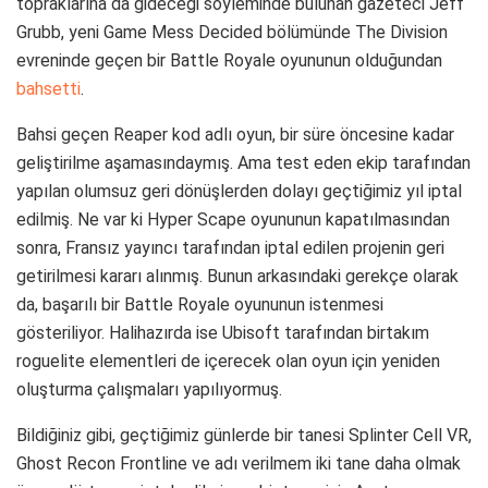
topraklarına da gideceği söyleminde bulunan gazeteci Jeff
Grubb, yeni Game Mess Decided bölümünde The Division
evreninde geçen bir Battle Royale oyununun olduğundan
bahsetti
.
Bahsi geçen Reaper kod adlı oyun, bir süre öncesine kadar
geliştirilme aşamasındaymış. Ama test eden ekip tarafından
yapılan olumsuz geri dönüşlerden dolayı geçtiğimiz yıl iptal
edilmiş. Ne var ki Hyper Scape oyununun kapatılmasından
sonra, Fransız yayıncı tarafından iptal edilen projenin geri
getirilmesi kararı alınmış. Bunun arkasındaki gerekçe olarak
da, başarılı bir Battle Royale oyununun istenmesi
gösteriliyor. Halihazırda ise Ubisoft tarafından birtakım
roguelite elementleri de içerecek olan oyun için yeniden
oluşturma çalışmaları yapılıyormuş.
Bildiğiniz gibi, geçtiğimiz günlerde bir tanesi Splinter Cell VR,
Ghost Recon Frontline ve adı verilmem iki tane daha olmak