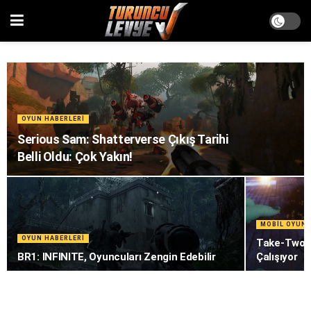
OYUN HABERLERI
Serious Sam: Shatterverse Çıkış Tarihi
Belli Oldu: Çok Yakın!
MOBIL OYUN 
OYUN HABERLERI
Take-Two I
BR1: INFINITE, Oyuncuları Zengin Edebilir
Çalışıyor