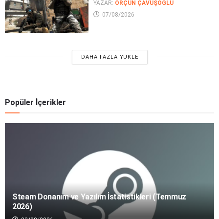
YAZAR:
ORÇUN ÇAVUŞOĞLU
07/08/2026
DAHA FAZLA YÜKLE
Popüler İçerikler
Steam Donanım ve Yazılım İstatistikleri (Temmuz
2026)