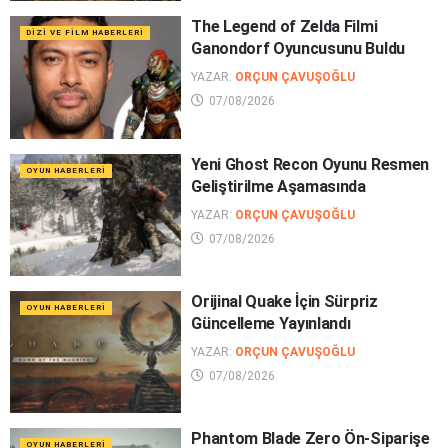
The Legend of Zelda Filmi
DIZI VE FILM HABERLERI
Ganondorf Oyuncusunu Buldu
YAZAR:
ORÇUN ÇAVUŞOĞLU
07/08/2026
Yeni Ghost Recon Oyunu Resmen
OYUN HABERLERI
Geliştirilme Aşamasında
YAZAR:
ORÇUN ÇAVUŞOĞLU
07/08/2026
Orijinal Quake İçin Sürpriz
OYUN HABERLERI
Güncelleme Yayınlandı
YAZAR:
ORÇUN ÇAVUŞOĞLU
07/08/2026
Phantom Blade Zero Ön-Siparişe
OYUN HABERLERI