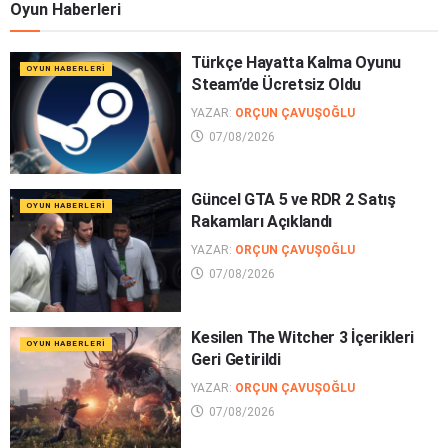
Oyun Haberleri
Türkçe Hayatta Kalma Oyunu
OYUN HABERLERI
Steam’de Ücretsiz Oldu
YAZAR:
ORÇUN ÇAVUŞOĞLU
07/08/2026
Güncel GTA 5 ve RDR 2 Satış
OYUN HABERLERI
Rakamları Açıklandı
YAZAR:
ORÇUN ÇAVUŞOĞLU
07/08/2026
Kesilen The Witcher 3 İçerikleri
OYUN HABERLERI
Geri Getirildi
YAZAR:
ORÇUN ÇAVUŞOĞLU
07/08/2026