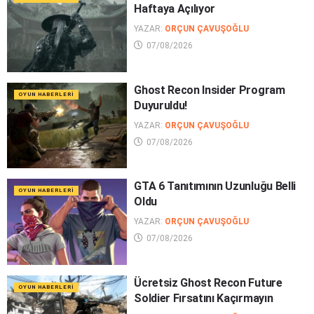
Haftaya Açılıyor
YAZAR:
ORÇUN ÇAVUŞOĞLU
07/08/2026
Ghost Recon Insider Program
OYUN HABERLERI
Duyuruldu!
YAZAR:
ORÇUN ÇAVUŞOĞLU
07/08/2026
GTA 6 Tanıtımının Uzunluğu Belli
OYUN HABERLERI
Oldu
YAZAR:
ORÇUN ÇAVUŞOĞLU
07/08/2026
Ücretsiz Ghost Recon Future
OYUN HABERLERI
Soldier Fırsatını Kaçırmayın