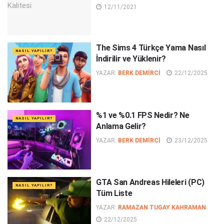
12/11/2021
The Sims 4 Türkçe Yama Nasıl
NASIL YAPILIR?
İndirilir ve Yüklenir?
YAZAR:
BERK DEMIRCI
22/12/2025
%1 ve %0.1 FPS Nedir? Ne
NASIL YAPILIR?
Anlama Gelir?
YAZAR:
BERK DEMIRCI
23/12/2025
GTA San Andreas Hileleri (PC)
NASIL YAPILIR?
Tüm Liste
YAZAR:
RAMAZAN TUGAY KAHRAMAN
22/12/2025