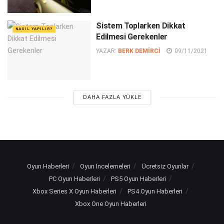
Sistem Toplarken Dikkat
NASIL YAPILIR?
Edilmesi Gerekenler
YAZAR:
BERK DEMIRCI
09/11/2021
DAHA FAZLA YÜKLE
Oyun Haberleri
Oyun İncelemeleri
Ücretsiz Oyunlar
PC Oyun Haberleri
PS5 Oyun Haberleri
Xbox Series X Oyun Haberleri
PS4 Oyun Haberleri
Xbox One Oyun Haberleri