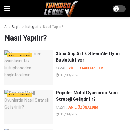
Ana Sayfa
Kategori
Nasıl Yapılır?
Nasıl Yapılır?
Xbox App Artık Steam’de Oyun
NASIL YAPILIR?
Başlatabiliyor
YAZAR:
YIĞIT KAAN KIZLIER
16/09/2025
Popüler Mobil Oyunlarda Nasıl
NASIL YAPILIR?
Strateji Geliştirilir?
YAZAR:
ANIL ÖZÜNALDIM
18/04/2025