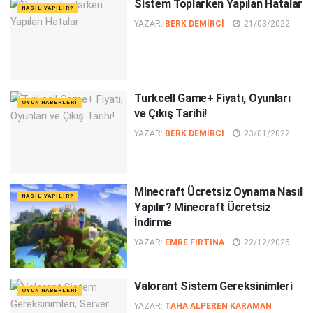
Sistem Toplarken Yapılan Hatalar
NASIL YAPILIR?
YAZAR:
BERK DEMIRCI
21/03/2022
Turkcell Game+ Fiyatı, Oyunları
OYUN HABERLERI
ve Çıkış Tarihi!
YAZAR:
BERK DEMIRCI
23/01/2022
Minecraft Ücretsiz Oynama Nasıl
NASIL YAPILIR?
Yapılır? Minecraft Ücretsiz
İndirme
YAZAR:
EMRE FIRTINA
22/12/2025
Valorant Sistem Gereksinimleri
OYUN HABERLERI
YAZAR:
TAHA ALPEREN KARAMAN