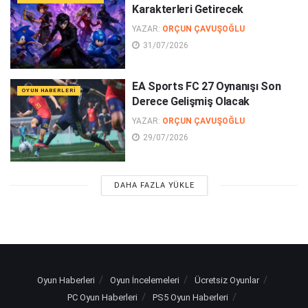
Karakterleri Getirecek
YAZAR:
ORÇUN ÇAVUŞOĞLU
31/07/2026
EA Sports FC 27 Oynanışı Son
OYUN HABERLERI
Derece Gelişmiş Olacak
YAZAR:
ORÇUN ÇAVUŞOĞLU
29/07/2026
DAHA FAZLA YÜKLE
Oyun Haberleri
Oyun İncelemeleri
Ücretsiz Oyunlar
PC Oyun Haberleri
PS5 Oyun Haberleri