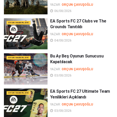
YAZAR:
ORÇUN ÇAVUŞOĞLU
06/08/2026
EA Sports FC 27 Clubs ve The
OYUN HABERLERI
Grounds Tanıtıldı
YAZAR:
ORÇUN ÇAVUŞOĞLU
04/08/2026
Bu Ay Beş Oyunun Sunucusu
OYUN HABERLERI
Kapatılacak
YAZAR:
ORÇUN ÇAVUŞOĞLU
03/08/2026
EA Sports FC 27 Ultimate Team
OYUN HABERLERI
Yenilikleri Açıklandı
YAZAR:
ORÇUN ÇAVUŞOĞLU
03/08/2026