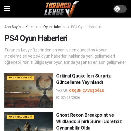
Ana Sayfa
Kategori
Oyun Haberleri
PS4 Oyun Haberleri
PS4 Oyun Haberleri
Turuncu Levye üzerinden en yeni ve en güncel ps4 oyun
incelemeleri ve ps4 oyun haberleri hakkında yeni gelişmeleri
öğrenebilirsiniz. Bilgisayar oyunlarında yaşanan en son gelişmeler
Orijinal Quake İçin Sürpriz
OYUN HABERLERI
Güncelleme Yayınlandı
YAZAR:
ORÇUN ÇAVUŞOĞLU
07/08/2026
Ghost Recon Breakpoint ve
OYUN HABERLERI
Wildlands Sınırlı Süreli Ücretsiz
Oynanabilir Oldu