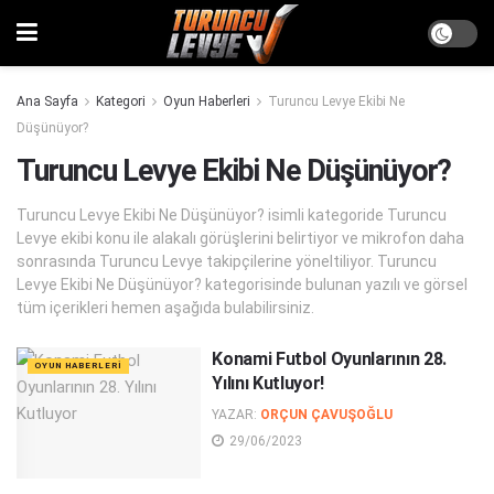
Ana Sayfa
Kategori
Oyun Haberleri
Turuncu Levye Ekibi Ne
Düşünüyor?
Turuncu Levye Ekibi Ne Düşünüyor?
Turuncu Levye Ekibi Ne Düşünüyor? isimli kategoride Turuncu
Levye ekibi konu ile alakalı görüşlerini belirtiyor ve mikrofon daha
sonrasında Turuncu Levye takipçilerine yöneltiliyor. Turuncu
Levye Ekibi Ne Düşünüyor? kategorisinde bulunan yazılı ve görsel
tüm içerikleri hemen aşağıda bulabilirsiniz.
Konami Futbol Oyunlarının 28.
OYUN HABERLERI
Yılını Kutluyor!
YAZAR:
ORÇUN ÇAVUŞOĞLU
29/06/2023