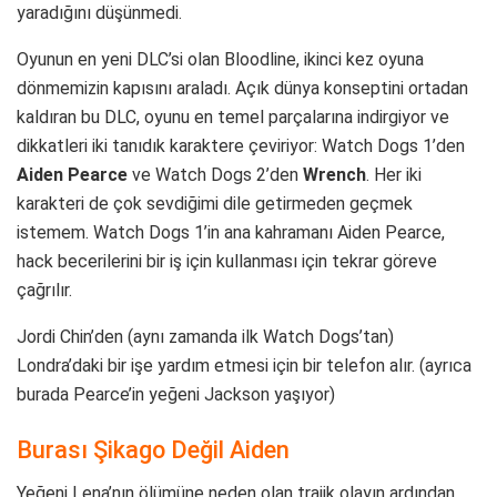
yaradığını düşünmedi.
Oyunun en yeni DLC’si olan Bloodline, ikinci kez oyuna
dönmemizin kapısını araladı. Açık dünya konseptini ortadan
kaldıran bu DLC, oyunu en temel parçalarına indirgiyor ve
dikkatleri iki tanıdık karaktere çeviriyor: Watch Dogs 1’den
Aiden Pearce
ve Watch Dogs 2’den
Wrench
. Her iki
karakteri de çok sevdiğimi dile getirmeden geçmek
istemem. Watch Dogs 1’in ana kahramanı Aiden Pearce,
hack becerilerini bir iş için kullanması için tekrar göreve
çağrılır.
Jordi Chin’den (aynı zamanda ilk Watch Dogs’tan)
Londra’daki bir işe yardım etmesi için bir telefon alır. (ayrıca
burada Pearce’in yeğeni Jackson yaşıyor)
Burası Şikago Değil Aiden
Yeğeni Lena’nın ölümüne neden olan trajik olayın ardından