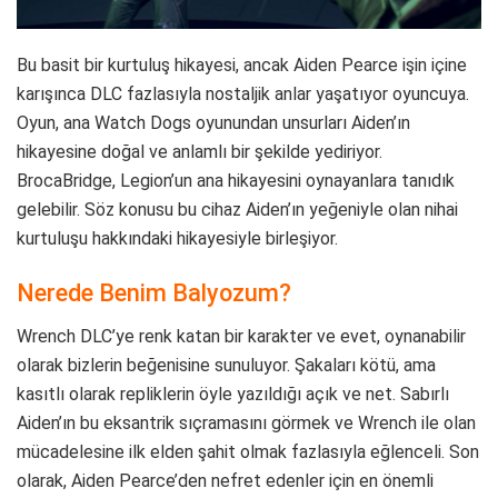
Bu basit bir kurtuluş hikayesi, ancak Aiden Pearce işin içine
karışınca DLC fazlasıyla nostaljik anlar yaşatıyor oyuncuya.
Oyun, ana Watch Dogs oyunundan unsurları Aiden’ın
hikayesine doğal ve anlamlı bir şekilde yediriyor.
BrocaBridge, Legion’un ana hikayesini oynayanlara tanıdık
gelebilir. Söz konusu bu cihaz Aiden’ın yeğeniyle olan nihai
kurtuluşu hakkındaki hikayesiyle birleşiyor.
Nerede Benim Balyozum?
Wrench DLC’ye renk katan bir karakter ve evet, oynanabilir
olarak bizlerin beğenisine sunuluyor. Şakaları kötü, ama
kasıtlı olarak repliklerin öyle yazıldığı açık ve net. Sabırlı
Aiden’ın bu eksantrik sıçramasını görmek ve Wrench ile olan
mücadelesine ilk elden şahit olmak fazlasıyla eğlenceli. Son
olarak, Aiden Pearce’den nefret edenler için en önemli