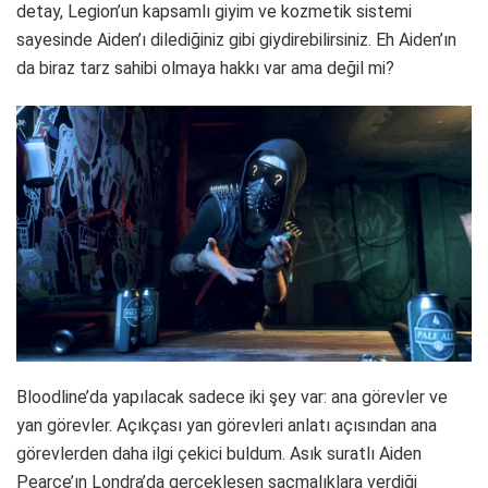
detay, Legion’un kapsamlı giyim ve kozmetik sistemi
sayesinde Aiden’ı dilediğiniz gibi giydirebilirsiniz. Eh Aiden’ın
da biraz tarz sahibi olmaya hakkı var ama değil mi?
Bloodline’da yapılacak sadece iki şey var: ana görevler ve
yan görevler. Açıkçası yan görevleri anlatı açısından ana
görevlerden daha ilgi çekici buldum. Asık suratlı Aiden
Pearce’ın Londra’da gerçekleşen saçmalıklara verdiği