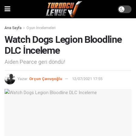
Ana Sayfa
Oyun İncelemeleri
Watch Dogs Legion Bloodline
DLC İnceleme
Aiden Pearce geri döndü!
Yazar:
Orçun Çavuşoğlu
12/07/2021 17:55