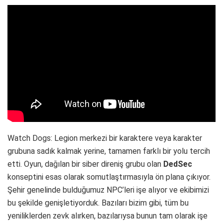
Watch Dogs: Legion merkezi bir karaktere veya karakter
grubuna sadık kalmak yerine, tamamen farklı bir yolu tercih
etti. Oyun, dağılan bir siber direniş grubu olan
DedSec
konseptini esas olarak somutlaştırmasıyla ön plana çıkıyor.
Şehir genelinde bulduğumuz NPC’leri işe alıyor ve ekibimizi
bu şekilde genişletiyorduk. Bazıları bizim gibi, tüm bu
yeniliklerden zevk alırken, bazılarıysa bunun tam olarak işe