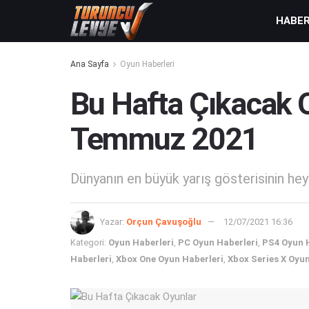
HABE
Ana Sayfa
Oyun Haberleri
Bu Hafta Çıkacak 
Temmuz 2021
Dünyanın en büyük yarış gösterisinin hey
Yazar:
Orçun Çavuşoğlu
12/07/2021 16:36
Kategori:
Oyun Haberleri
,
PC Oyun Haberleri
,
PS4 Oyun 
Haberleri
,
Xbox One Oyun Haberleri
,
Xbox Series X Oyun