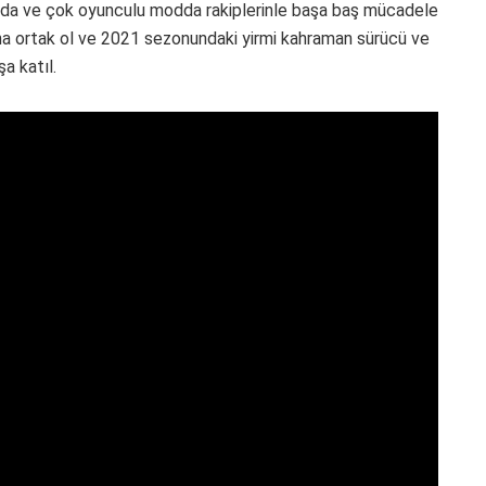
nda ve çok oyunculu modda rakiplerinle başa baş mücadele
ına ortak ol ve 2021 sezonundaki yirmi kahraman sürücü ve
a katıl.