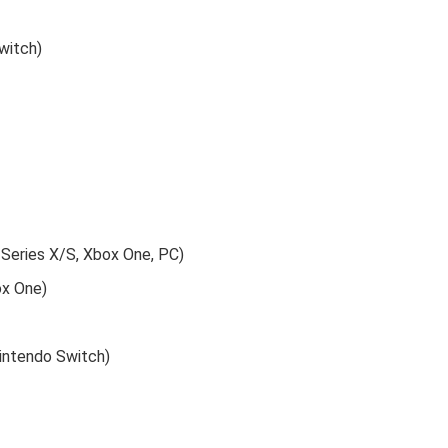
witch)
 Series X/S, Xbox One, PC)
ox One)
intendo Switch)