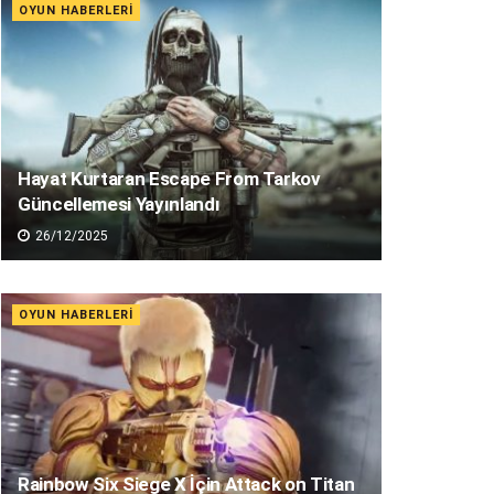
OYUN HABERLERI
Hayat Kurtaran Escape From Tarkov
Güncellemesi Yayınlandı
26/12/2025
OYUN HABERLERI
Rainbow Six Siege X İçin Attack on Titan