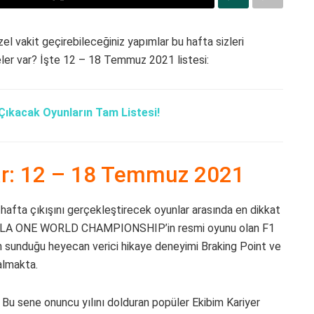
zel vakit geçirebileceğiniz yapımlar bu hafta sizleri
neler var? İşte 12 – 18 Temmuz 2021 listesi:
Çıkacak Oyunların Tam Listesi!
ar: 12 – 18 Temmuz 2021
 hafta çıkışını gerçekleştirecek oyunlar arasında en dikkat
ULA ONE WORLD CHAMPIONSHIP’in resmi oyunu olan F1
in sunduğu heyecan verici hikaye deneyimi Braking Point ve
 almakta.
 Bu sene onuncu yılını dolduran popüler Ekibim Kariyer