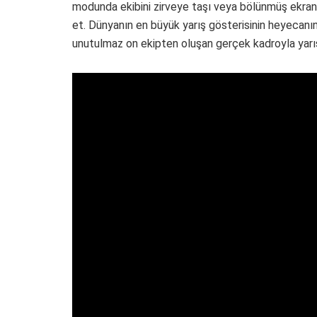
modunda ekibini zirveye taşı veya bölünmüş ekra
et. Dünyanın en büyük yarış gösterisinin heyecan
unutulmaz on ekipten oluşan gerçek kadroyla yarış