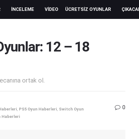
R
İNCELEME
VIDEO
ÜCRETSIZ OYUNLAR
ÇIKACA
Oyunlar: 12 – 18
ecanına ortak ol.
0
Haberleri
,
PS5 Oyun Haberleri
,
Switch Oyun
 Haberleri