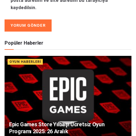
posta adresim ve site adresim bu tarayıcıya
kaydedilsin.
Alternative:
Popüler Haberler
OYUN HABERLERI
Epic Games Store Yılbaşı Ücretsiz Oyun
Programı 2025: 26 Aralık