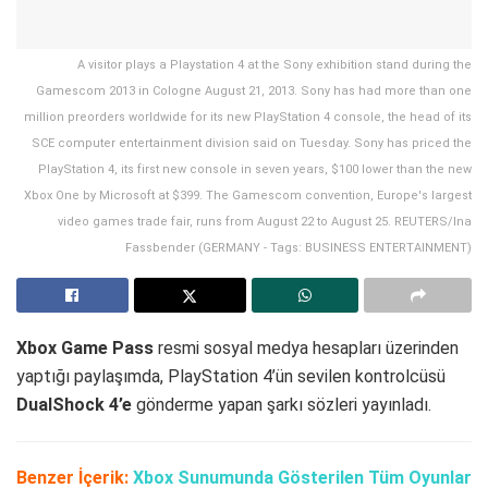
A visitor plays a Playstation 4 at the Sony exhibition stand during the
Gamescom 2013 in Cologne August 21, 2013. Sony has had more than one
million preorders worldwide for its new PlayStation 4 console, the head of its
SCE computer entertainment division said on Tuesday. Sony has priced the
PlayStation 4, its first new console in seven years, $100 lower than the new
Xbox One by Microsoft at $399. The Gamescom convention, Europe's largest
video games trade fair, runs from August 22 to August 25. REUTERS/Ina
Fassbender (GERMANY - Tags: BUSINESS ENTERTAINMENT)
Xbox Game Pass
resmi sosyal medya hesapları üzerinden
yaptığı paylaşımda, PlayStation 4’ün sevilen kontrolcüsü
DualShock 4’e
gönderme yapan şarkı sözleri yayınladı.
Benzer İçerik:
Xbox Sunumunda Gösterilen Tüm Oyunlar