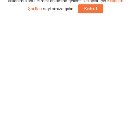
kullanımı kabul etmek anlamına geliyor. Detaylar için
Kullanım
Şartları
sayfamıza gidin.
Kabul
Ubisoft‘un yeni Watch Dogs oyunu Watch Dogs Legion’ın ilk
büyük genişlemesi Bloodline’ı mercek altına aldık. Peki DLC
bizlere neler sunuyor? Satın almaya değer mi? İşte tüm
detaylarıyla
Watch Dogs Legion Bloodline DLC
inceleme
yazımız!