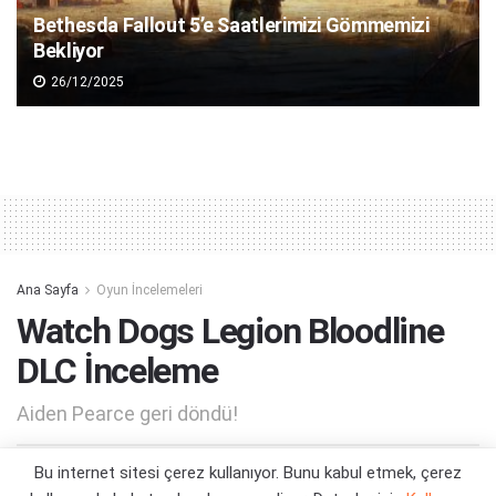
Bethesda Fallout 5’e Saatlerimizi Gömmemizi
Bekliyor
26/12/2025
Ana Sayfa
Oyun İncelemeleri
Watch Dogs Legion Bloodline
DLC İnceleme
Aiden Pearce geri döndü!
Bu internet sitesi çerez kullanıyor. Bunu kabul etmek, çerez
Yazar:
Orçun Çavuşoğlu
12/07/2021 17:55