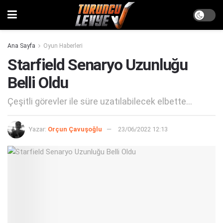
Ana Sayfa
Oyun Haberleri
Starfield Senaryo Uzunluğu
Belli Oldu
Çeşitli görevler ile süre uzatılabilecek elbette...
Yazar:
Orçun Çavuşoğlu
23/06/2022 12:13