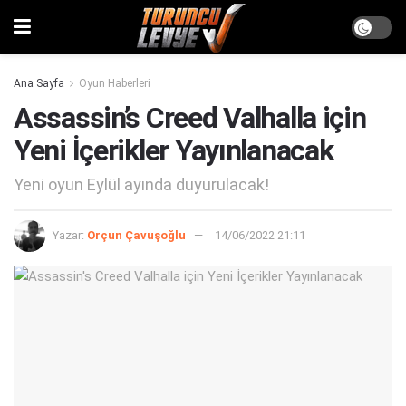
Ana Sayfa
Oyun Haberleri
Assassin’s Creed Valhalla için
Yeni İçerikler Yayınlanacak
Yeni oyun Eylül ayında duyurulacak!
Yazar:
Orçun Çavuşoğlu
14/06/2022 21:11