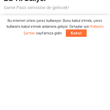
Game Pass servisine de gelecek!
Bu internet sitesi çerez kullanıyor. Bunu kabul etmek, çerez
Yazar:
Orçun Çavuşoğlu
14/06/2022 19:50
kullanımı kabul etmek anlamına geliyor. Detaylar için
Kullanım
Şartları
sayfamıza gidin.
Kabul
Resmi duyuru ile
Commandos 3 HD Remaster
bu yıl