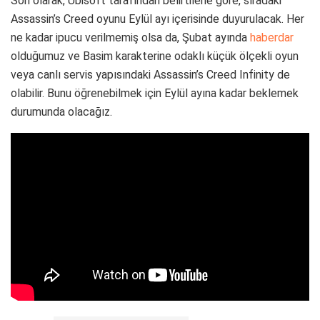
Son olarak, Ubisoft tarafından belirtilene göre, sıradaki
Assassin’s Creed oyunu Eylül ayı içerisinde duyurulacak. Her
ne kadar ipucu verilmemiş olsa da, Şubat ayında
haberdar
olduğumuz ve Basim karakterine odaklı küçük ölçekli oyun
veya canlı servis yapısındaki Assassin’s Creed Infinity de
olabilir. Bunu öğrenebilmek için Eylül ayına kadar beklemek
durumunda olacağız.