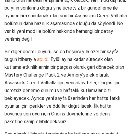
sahip olan herkesin erişimine açık olacak. Yeni mod dışında,
bu yılın sonlarına doğru yine ücretsiz bir güncelleme ile
oyunculara sunulacak olan son bir Assassin’s Creed Valhalla
bölümün daha hazırlık aşamasında olduğu da söylendi. Ne
var ki yeni mod ile bölüm hakkında herhangi bir detay
verilmiş değil.
Bir diğer önemli duyuru ise on beşinci yıla özel bir sayfa
bugün itibarıyla
açıldı
. Eylül ayına kadar sürecek olan
kutlama etkinliklerinin bir parçası olarak geri dönecek olan
Mastery Challenge Pack 2 ve Armory’ye ek olarak,
Assassin’s Creed Valhalla için yeni aktiviteler, Origins için
ücretsiz deneme sürümü ve haftalık kutlamalar bizi
bekleyecek. Ayrıca yeni sayfa üzerinden her hafta farklı
oyunlar için içerikler ve ödüller dağıtılacak. İlk hafta
boyunca son oyun için Origins dövmelerine ve deniz
paketine sahip olabileceksiniz.