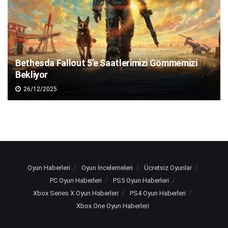
Bethesda Fallout 5’e Saatlerimizi Gömmemizi
Bekliyor
26/12/2025
Oyun Haberleri
Oyun İncelemeleri
Ücretsiz Oyunlar
PC Oyun Haberleri
PS5 Oyun Haberleri
Xbox Series X Oyun Haberleri
PS4 Oyun Haberleri
Xbox One Oyun Haberleri