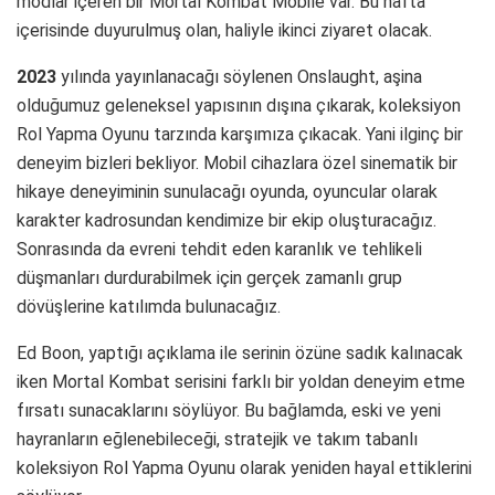
modlar içeren bir Mortal Kombat Mobile var. Bu hafta
içerisinde duyurulmuş olan, haliyle ikinci ziyaret olacak.
2023
yılında yayınlanacağı söylenen Onslaught, aşina
olduğumuz geleneksel yapısının dışına çıkarak, koleksiyon
Rol Yapma Oyunu tarzında karşımıza çıkacak. Yani ilginç bir
deneyim bizleri bekliyor. Mobil cihazlara özel sinematik bir
hikaye deneyiminin sunulacağı oyunda, oyuncular olarak
karakter kadrosundan kendimize bir ekip oluşturacağız.
Sonrasında da evreni tehdit eden karanlık ve tehlikeli
düşmanları durdurabilmek için gerçek zamanlı grup
dövüşlerine katılımda bulunacağız.
Ed Boon, yaptığı açıklama ile serinin özüne sadık kalınacak
iken Mortal Kombat serisini farklı bir yoldan deneyim etme
fırsatı sunacaklarını söylüyor. Bu bağlamda, eski ve yeni
hayranların eğlenebileceği, stratejik ve takım tabanlı
koleksiyon Rol Yapma Oyunu olarak yeniden hayal ettiklerini