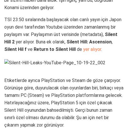
bir sızıntı haberi daha aldık. İşin ilginç yanı bu, doğrudan
Konami üzerinden geliyor.
TSİ 23:50 sıralarında başlayacak olan canlı yayın için Japon
oyun devi tarafından Youtube üzerinden zamanlanmış bir
paylaşım var. Paylaşımın üst verisinde (metadata),
Silent
Hill 2
yer alıyor. Buna ek olarak,
Silent Hill: Ascension
,
Silent Hil f
ve
Return to Silent Hill
de
yer alıyor
.
Etiketlerde ayrıca PlayStation ve Steam de göze çarpıyor.
Görünüşe göre, duyurulacak olan oyunlardan biri, birkaçı veya
tamamı PC (Steam) ve PlayStation platformlarına gelecek.
Hatırlayacağınız üzere, PlayStation 5 için özel çıkacak
Silent Hill oyunundan bahsedilmişti. Gerçi bunun zaman
sınırlı özel olması durumu da olabilir. Şu an için net bir
çıkarım yapmak zor görünüyor.