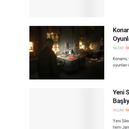
Konam
Oyunl
YAZAR:
O
Konami, 
oyunları i
Yeni S
Başlı
YAZAR:
O
Yeni Sile
hem Jame