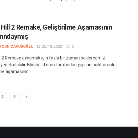
t Hill 2 Remake, Geliştirilme Aşamasının
rındaymış
RÇUN ÇAVUŞOĞLU
25/10/2022
0
ill 2 Remake oynamak için fazla bir zaman beklememiz
ecek olabilir. Bloober Team tarafından yapılan açıklama ile
lme aşamasının ...
2
3