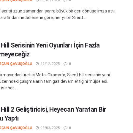
ill serisi uzun zamandan sonra büyük bir geri dönüşe imza attı.
rafından hedeflenene göre, her yıl bir Silent ...
 Hill Serisinin Yeni Oyunları İçin Fazla
meyeceğiz
RÇUN ÇAVUŞOĞLU
29/12/2025
0
irmasından üretici Motoi Okamoto, Silent Hill serisinin yeni
 üzerindeki çalışmaların tam gaz devam ettiğini müjdeledi.
ise her ...
 Hill 2 Geliştiricisi, Heyecan Yaratan Bir
u Yaptı
RÇUN ÇAVUŞOĞLU
03/03/2025
0