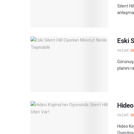
Silent Hi
anlaşması
Eski S
YAZAR:
O
Görünüşe
planını r
Hideo 
YAZAR:
O
Hideo Koj
Overdose o