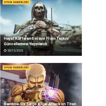
OYUN HABERLERI
Hayat Kurtaran Escape From Tarkov
Güncellemesi Yayınlandı
26/12/2025
OYUN HABERLERI
Rainbow Six Siege X İçin Attack on Titan