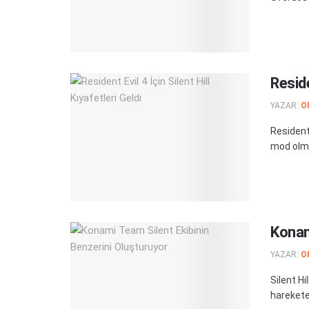
Reside
YAZAR:
O
Resident 
mod olma
Konam
YAZAR:
O
Silent Hi
harekete 