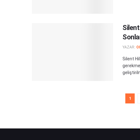
Silen
Sonla
YAZAR:
O
Silent H
gerekmey
geliştiri
1