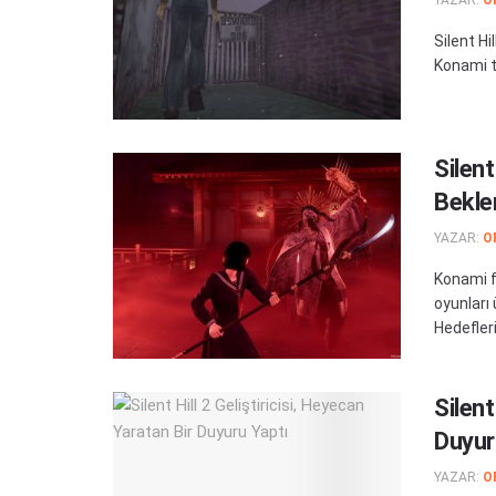
Silent H
Konami ta
Silent
Bekle
YAZAR:
O
Konami f
oyunları
Hedefleri 
Silent
Duyur
YAZAR:
O