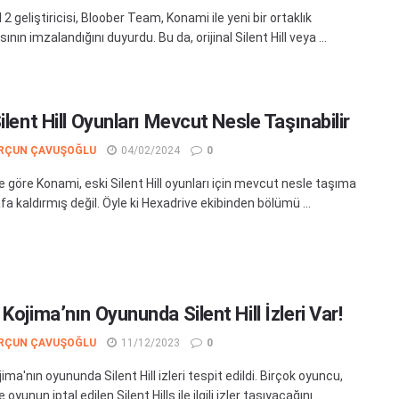
ll 2 geliştiricisi, Bloober Team, Konami ile yeni bir ortaklık
nın imzalandığını duyurdu. Bu da, orijinal Silent Hill veya ...
ilent Hill Oyunları Mevcut Nesle Taşınabilir
RÇUN ÇAVUŞOĞLU
04/02/2024
0
 göre Konami, eski Silent Hill oyunları için mevcut nesle taşıma
afa kaldırmış değil. Öyle ki Hexadrive ekibinden bölümü ...
Kojima’nın Oyununda Silent Hill İzleri Var!
RÇUN ÇAVUŞOĞLU
11/12/2023
0
ima'nın oyununda Silent Hill izleri tespit edildi. Birçok oyuncu,
yunun iptal edilen Silent Hills ile ilgili izler taşıyacağını ...