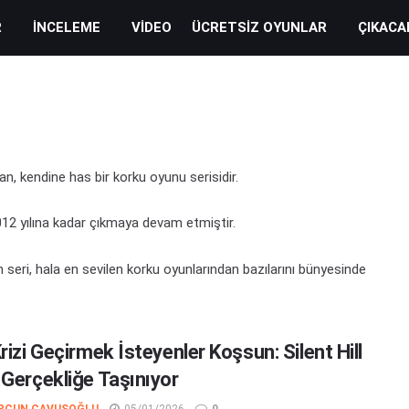
R
İNCELEME
VIDEO
ÜCRETSIZ OYUNLAR
ÇIKACA
an, kendine has bir korku oyunu serisidir.
012 yılına kadar çıkmaya devam etmiştir.
seri, hala en sevilen korku oyunlarından bazılarını bünyesinde
rizi Geçirmek İsteyenler Koşsun: Silent Hill
 Gerçekliğe Taşınıyor
RÇUN ÇAVUŞOĞLU
05/01/2026
0