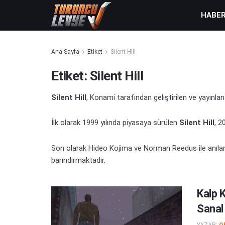
HABE
Ana Sayfa
Etiket
Silent Hill
Etiket:
Silent Hill
Silent Hill
, Konami tarafından geliştirilen ve yayınlan
İlk olarak 1999 yılında piyasaya sürülen
Silent Hill
, 2
Son olarak Hideo Kojima ve Norman Reedus ile anılan 
barındırmaktadır.
Kalp K
Sanal
YAZAR:
O