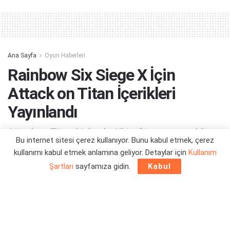
Alternative:
Ana Sayfa
Oyun Haberleri
Rainbow Six Siege X İçin
Attack on Titan İçerikleri
Yayınlandı
Attack on Titan, bir başka Ubisoft oyununa geldi...
Bu internet sitesi çerez kullanıyor. Bunu kabul etmek, çerez
kullanımı kabul etmek anlamına geliyor. Detaylar için
Kullanım
Yazar:
Orçun Çavuşoğlu
26/12/2025 13:48
Şartları
sayfamıza gidin.
Kabul