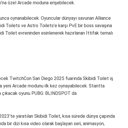
mı’na özel Arcade moduna erişebilecek.
unca oynanabilecek. Oyuncular dünyayı savunan Alliance
kibidi Toilets ve Astro Toilets’e karşı PvE bir boss savaşına
ibidi Toilet evreninden esinlenerek hazırlanan İttifak temalı
cek TwitchCon San Diego 2025 fuarında Skibidi Toilet iş
da yeni Arcade modunu ilk kez oynayabilecek. Stantta
da çıkacak oyunu PUBG: BLINDSPOT da
2023’te yaratılan Skibidi Toilet, kısa sürede dünya çapında
a bir dizi kısa video olarak başlayan seri, animasyon,