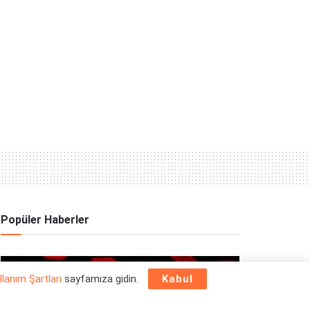
Popüler Haberler
OYUN HABERLERI
llanım Şartları
sayfamıza gidin.
Kabul