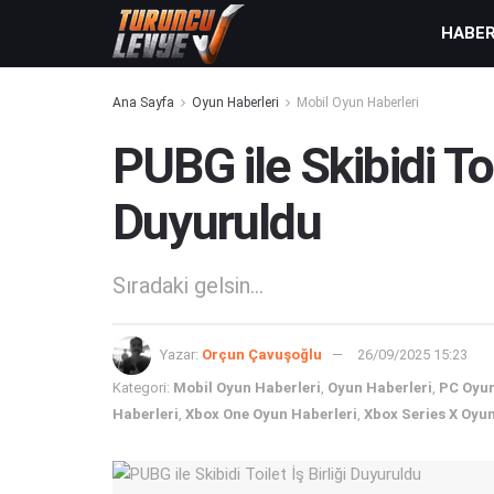
HABE
Ana Sayfa
Oyun Haberleri
Mobil Oyun Haberleri
PUBG ile Skibidi Toil
Duyuruldu
Sıradaki gelsin...
Yazar:
Orçun Çavuşoğlu
26/09/2025 15:23
Kategori:
Mobil Oyun Haberleri
,
Oyun Haberleri
,
PC Oyun
Haberleri
,
Xbox One Oyun Haberleri
,
Xbox Series X Oyun