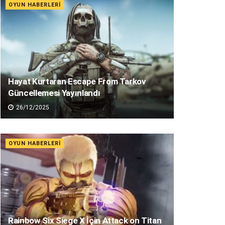
OYUN HABERLERI
Hayat Kurtaran Escape From Tarkov
Güncellemesi Yayınlandı
26/12/2025
OYUN HABERLERI
Rainbow Six Siege X İçin Attack on Titan