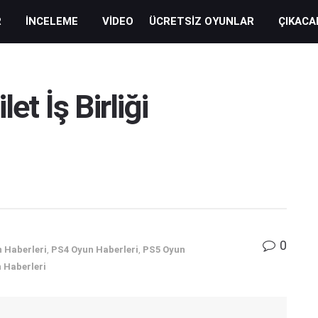
R
İNCELEME
VIDEO
ÜCRETSIZ OYUNLAR
ÇIKACA
et İş Birliği
0
 Haberleri
,
PS4 Oyun Haberleri
,
PS5 Oyun
 Haberleri