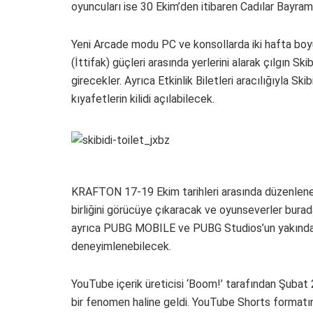
oyuncuları ise 30 Ekim’den itibaren Cadılar Bayra
Yeni Arcade modu PC ve konsollarda iki hafta boy
(İttifak) güçleri arasında yerlerini alarak çılgın S
girecekler. Ayrıca Etkinlik Biletleri aracılığıyla Sk
kıyafetlerin kilidi açılabilecek.
KRAFTON 17-19 Ekim tarihleri arasında düzenlene
birliğini görücüye çıkaracak ve oyunseverler bura
ayrıca PUBG MOBILE ve PUBG Studios’un yakın
deneyimlenebilecek.
YouTube içerik üreticisi ‘Boom!’ tarafından Şubat 
bir fenomen haline geldi. YouTube Shorts formatınd