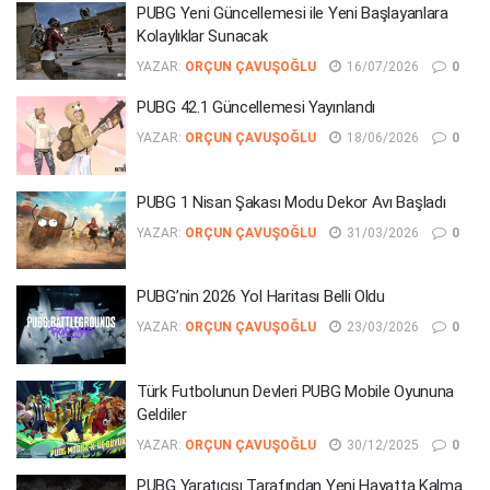
PUBG Yeni Güncellemesi ile Yeni Başlayanlara
Kolaylıklar Sunacak
YAZAR:
ORÇUN ÇAVUŞOĞLU
16/07/2026
0
PUBG 42.1 Güncellemesi Yayınlandı
YAZAR:
ORÇUN ÇAVUŞOĞLU
18/06/2026
0
PUBG 1 Nisan Şakası Modu Dekor Avı Başladı
YAZAR:
ORÇUN ÇAVUŞOĞLU
31/03/2026
0
PUBG’nin 2026 Yol Haritası Belli Oldu
YAZAR:
ORÇUN ÇAVUŞOĞLU
23/03/2026
0
Türk Futbolunun Devleri PUBG Mobile Oyununa
Geldiler
YAZAR:
ORÇUN ÇAVUŞOĞLU
30/12/2025
0
PUBG Yaratıcısı Tarafından Yeni Hayatta Kalma