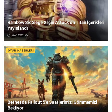
Rainbow Six Siege X İçin Attack on Titan İçerikleri
Yayınlandı
26/12/2025
OYUN HABERLERI
Bethesda Fallout 5’e Saatlerimizi Gömmemizi
Bekliyor