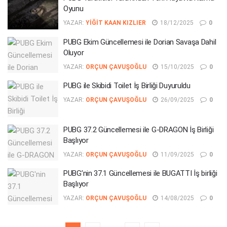
Oyunu
YAZAR:
YIĞIT KAAN KIZLIER
18/12/2025
0
PUBG Ekim Güncellemesi ile Dorian Savaşa Dahil
Oluyor
YAZAR:
ORÇUN ÇAVUŞOĞLU
15/10/2025
0
PUBG ile Skibidi Toilet İş Birliği Duyuruldu
YAZAR:
ORÇUN ÇAVUŞOĞLU
26/09/2025
0
PUBG 37.2 Güncellemesi ile G-DRAGON İş Birliği
Başlıyor
YAZAR:
ORÇUN ÇAVUŞOĞLU
11/09/2025
0
PUBG’nin 37.1 Güncellemesi ile BUGATTI İş birliği
Başlıyor
YAZAR:
ORÇUN ÇAVUŞOĞLU
14/08/2025
0