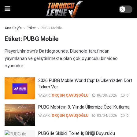
Ana Sayfa
Etiket
PUBG Mobile
Etiket:
PUBG Mobile
PlayerUnknown’s Battlegrounds, Bluehole tarafından
yayımlanan ve geliştirilmekte olan çok oyunculu bir video
oyunudur.
2026 PUBG Mobile World Cup’ta Ülkemizden Dört
Takım Var
YAZAR:
ORÇUN ÇAVUŞOĞLU
06/08/2026
0
PUBG Mobile’ın 8. Yılında Ülkemize Özel Kutlama
YAZAR:
ORÇUN ÇAVUŞOĞLU
03/04/2026
0
PUBG ile Skibidi Toilet İş Birliği Duyuruldu