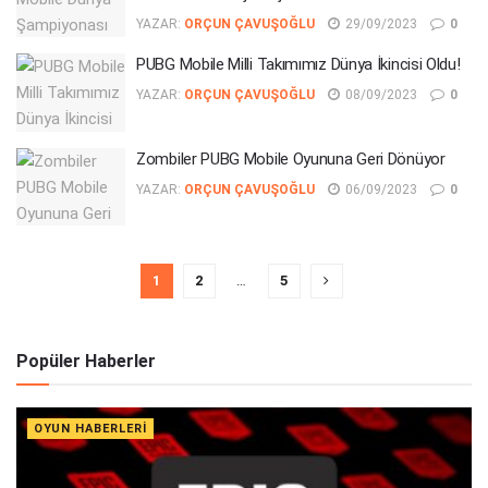
YAZAR:
ORÇUN ÇAVUŞOĞLU
29/09/2023
0
PUBG Mobile Milli Takımımız Dünya İkincisi Oldu!
YAZAR:
ORÇUN ÇAVUŞOĞLU
08/09/2023
0
Zombiler PUBG Mobile Oyununa Geri Dönüyor
YAZAR:
ORÇUN ÇAVUŞOĞLU
06/09/2023
0
1
2
…
5
Popüler Haberler
OYUN HABERLERI