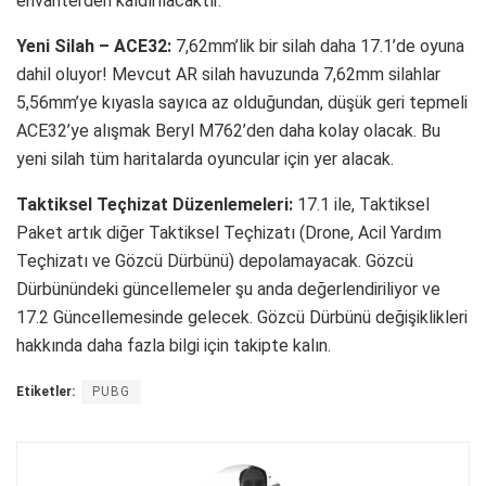
envanterden kaldırılacaktır.
Yeni Silah – ACE32:
7,62mm’lik bir silah daha 17.1’de oyuna
dahil oluyor! Mevcut AR silah havuzunda 7,62mm silahlar
5,56mm’ye kıyasla sayıca az olduğundan, düşük geri tepmeli
ACE32’ye alışmak Beryl M762’den daha kolay olacak. Bu
yeni silah tüm haritalarda oyuncular için yer alacak.
Taktiksel Teçhizat Düzenlemeleri:
17.1 ile, Taktiksel
Paket artık diğer Taktiksel Teçhizatı (Drone, Acil Yardım
Teçhizatı ve Gözcü Dürbünü) depolamayacak. Gözcü
Dürbünündeki güncellemeler şu anda değerlendiriliyor ve
17.2 Güncellemesinde gelecek. Gözcü Dürbünü değişiklikleri
hakkında daha fazla bilgi için takipte kalın.
Etiketler:
PUBG