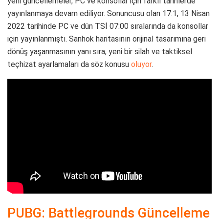
yeni güncellemeler, PC ve konsollar için farklı tarihlerde
yayınlanmaya devam ediliyor. Sonuncusu olan 17.1, 13 Nisan
2022 tarihinde PC ve dün TSİ 07:00 sıralarında da konsollar
için yayınlanmıştı. Sanhok haritasının orijinal tasarımına geri
dönüş yaşanmasının yanı sıra, yeni bir silah ve taktiksel
teçhizat ayarlamaları da söz konusu
oluyor
.
PUBG: Battlegrounds Güncelleme