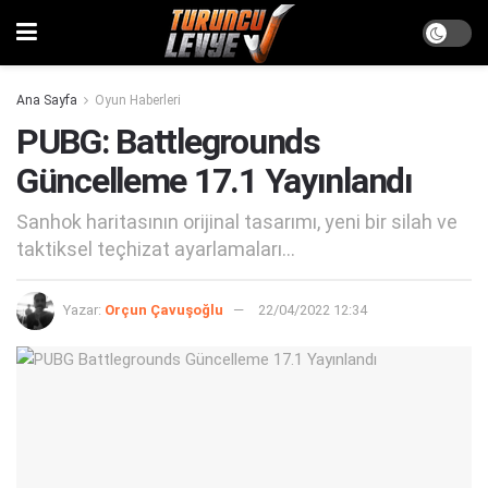
Ana Sayfa
Oyun Haberleri
PUBG: Battlegrounds
Güncelleme 17.1 Yayınlandı
Sanhok haritasının orijinal tasarımı, yeni bir silah ve
taktiksel teçhizat ayarlamaları...
Yazar:
Orçun Çavuşoğlu
22/04/2022 12:34