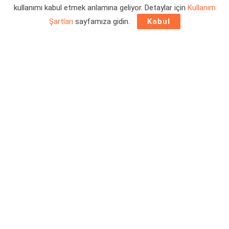
kullanımı kabul etmek anlamına geliyor. Detaylar için
Kullanım
Şartları
sayfamıza gidin.
Kabul
Herkese selamlar!
Pearl Abyss
tarafından geliştirilen popüler MMORPG oyunu
Black Desert
, Dark Knight ya da Kara Şövalye olarak
bildiğimiz ve hem yakın hem de uzak alanlardaki savaş
yetenekleri ile öne çıkan çekici bir sınıfa sahip.