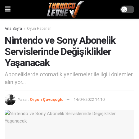
Ana Sayfa
Oyun Haberleri
Nintendo ve Sony Abonelik
Servislerinde Değişiklikler
Yaşanacak
Aboneliklerde otomatik yenilemeler ile ilgili önlemler
alınıyor...
Yazar:
Orçun Çavuşoğlu
14/04/2022 14:10