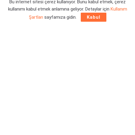
Bu internet sitesi çerez kullanıyor. Bunu kabul etmek, çerez
kullanımı kabul etmek anlamına geliyor. Detaylar için
Kullanım
Yazar:
Orçun Çavuşoğlu
26/04/2022 14:01
Şartları
sayfamıza gidin.
Kabul
Konami Digital Entertainment B.V. uzun zamandır beklenen
eFootball 2022 v1.0.0
güncellemesinin, PlayStation 5,
PlayStation 4, Xbox Series, Xbox One, Windows ve Steam