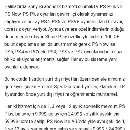
59,99$ ücrete sahip. PS Now ise ABD’de yine aynı şekilde 1,
3 ve 12 aylık seçeneklere sahip ve sırasıyla 9.99$ / 24.99$ /
59,99$ olarak fiyatlandırılıyor.
Project Spartacus’un hem PS Now hem de PS Plus’ı etkili
bir şekilde kapsayan tek bir hizmete dönüşmesi bekleniyor.
Project Spartacus Söylentiler
Gamesbeat, PlayStation’ın yenilenecek abonelik sisteminin
Essential, Extra ve Premium olarak adlandırılan üç
kategoriye sahip olacağını iddia ediyor ancak bu isimlerin
ilerleyen süreçte değiştirilebileceğini de belirtiyor. Sistemin
tahmini fiyatlandırması ve içerik söylentileri ise şu şekilde:
PS+ Essential – 9,99$
Her ay ücretsiz oyunlar
PS+ Extra – 12,99$