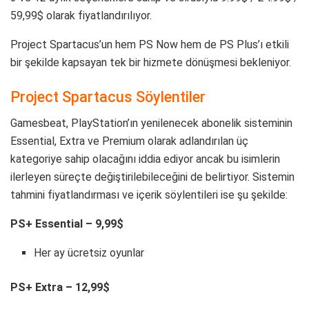
Her ay ücretsiz oyunlar
Eski oyunların bulunduğu bir kütüphane (PS Now gibi)
PS+ Premium – 15,99$
Her ay ücretsiz oyunlar
Eski oyunların bulunduğu bir kütüphane (PS Now gibi)
Oyunları yayınlama hizmeti
‘Klasik’ oyunların bulunduğu bir kütüphane
Oyunları deneme fırsatı (EA Play gibi ve muhtemelen
sınırlı)
Bloomberg’den Jason Schreier geçen Aralık ayında Project
Spartacus’un varlığını doğrulamıştı. Hizmetin lansman tarihi
olarak ise 2022 ilkbaharına işaret etmişti.