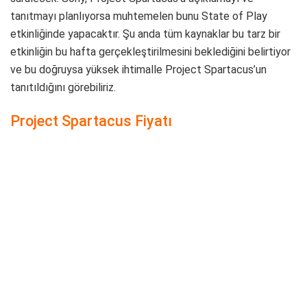
Hâlihazırda Sony iki abonelik hizmeti sunmakta: PS Plus ve
PS Now. PS Plus oyunları çevrim içi olarak oynamanızı
sağlıyor ve her ay PS4, PS5 ve PSVR oyunları dâhil bir avuç
ücretsiz oyun veriyor. Ayrıca üyelere özel indirimlerin olduğu
dönemler de oluyor. Share Play özelliğiyle birlikte 100 GB
bulut depolama alanı da unutmamak gerek. PS Now ise
PS5, PS4 ve PC’deki PS4, PS3 ve PS2 oyunlarından oluşan
bir koleksiyona erişmenizi sağlar. Her ay bu sisteme yeni
oyunlar ekleniyor.
Bu noktada fiyatları yurt dışı fiyatları üzerinden ele almamız
gerekiyor çünkü Project Spartacus’un fiyatı açıklanırken TR
fiyatından önce yurt dışı fiyatını öğrenmemiz muhtemel.
Her iki hizmet için de 1, 3 veya 12 aylık abonelik mevcut. PS
Plus, bir ay için 9,99$, üç ay için 24,99$ ve yıllık üyelik için