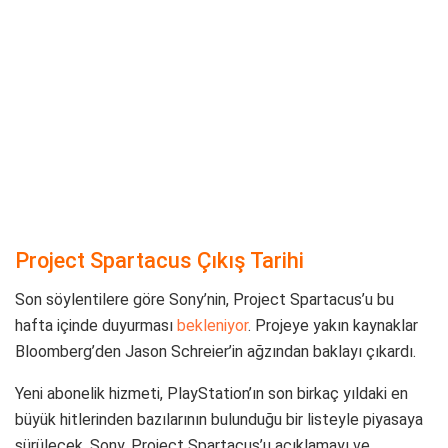
Project Spartacus Çıkış Tarihi
Son söylentilere göre Sony’nin, Project Spartacus’u bu
hafta içinde duyurması
bekleniyor
. Projeye yakın kaynaklar
Bloomberg’den Jason Schreier’in ağzından baklayı çıkardı.
Yeni abonelik hizmeti, PlayStation’ın son birkaç yıldaki en
büyük hitlerinden bazılarının bulunduğu bir listeyle piyasaya
sürülecek. Sony, Project Spartacus’u açıklamayı ve
tanıtmayı planlıyorsa muhtemelen bunu State of Play
etkinliğinde yapacaktır. Şu anda tüm kaynaklar bu tarz bir
etkinliğin bu hafta gerçekleştirilmesini beklediğini belirtiyor
ve bu doğruysa yüksek ihtimalle Project Spartacus’un
tanıtıldığını görebiliriz.
Project Spartacus Fiyatı