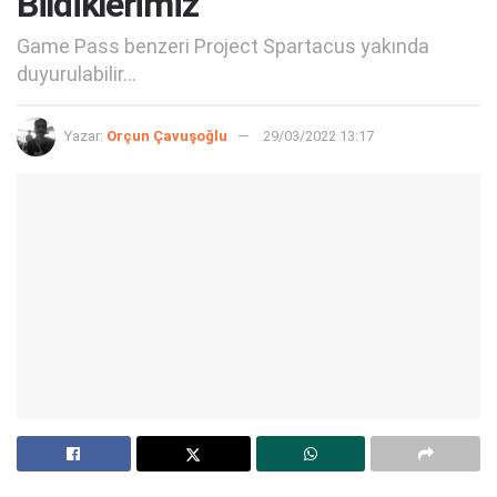
Bildiklerimiz
Game Pass benzeri Project Spartacus yakında
duyurulabilir...
Yazar:
Orçun Çavuşoğlu
29/03/2022 13:17