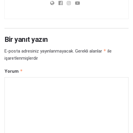
*
Ad
*
E-posta
İnternet sitesi
Daha sonraki yorumlarımda kullanılması için adım, e-
posta adresim ve site adresim bu tarayıcıya
kaydedilsin.