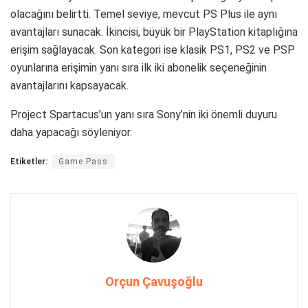
Bir yanıt yazın
*
E-posta adresiniz yayınlanmayacak.
Gerekli alanlar
ile
işaretlenmişlerdir
*
Yorum