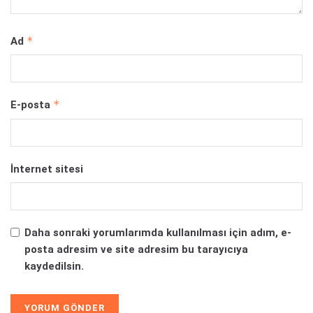
Oyun Haberleri
Oyun İncelemeleri
Ücretsiz Oyunlar
PC Oyun Haberleri
PS5 Oyun Haberleri
Xbox Series X Oyun Haberleri
PS4 Oyun Haberleri
Xbox One Oyun Haberleri
© 2025
Turuncu Levye