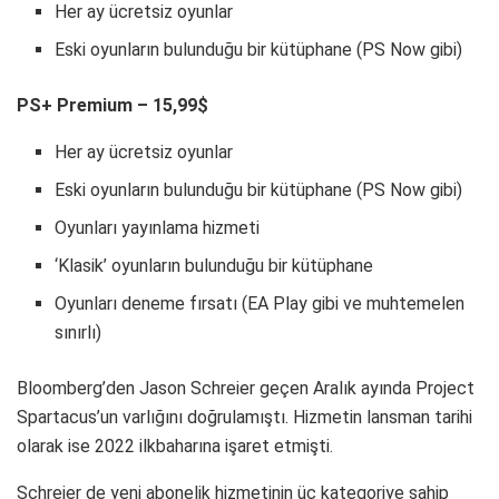
Schreier de yeni abonelik hizmetinin üç kategoriye sahip
olacağını belirtti. Temel seviye, mevcut PS Plus ile aynı
avantajları sunacak. İkincisi, büyük bir PlayStation kitaplığına
erişim sağlayacak. Son kategori ise klasik PS1, PS2 ve PSP
oyunlarına erişimin yanı sıra ilk iki abonelik seçeneğinin
avantajlarını kapsayacak.
Project Spartacus’un yanı sıra Sony’nin iki önemli duyuru
daha yapacağı söyleniyor.
Etiketler:
Game Pass
Orçun Çavuşoğlu