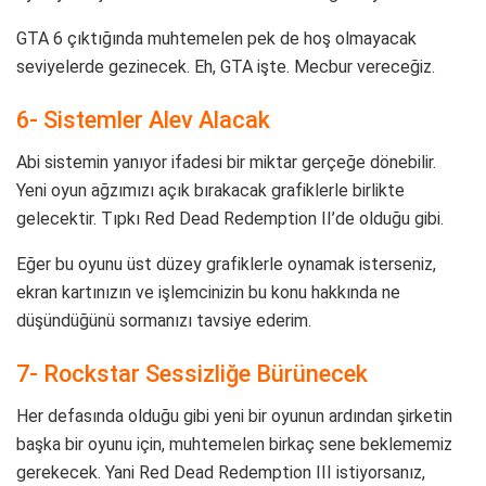
GTA 6 çıktığında muhtemelen pek de hoş olmayacak
seviyelerde gezinecek. Eh, GTA işte. Mecbur vereceğiz.
6- Sistemler Alev Alacak
Abi sistemin yanıyor ifadesi bir miktar gerçeğe dönebilir.
Yeni oyun ağzımızı açık bırakacak grafiklerle birlikte
gelecektir. Tıpkı Red Dead Redemption II’de olduğu gibi.
Eğer bu oyunu üst düzey grafiklerle oynamak isterseniz,
ekran kartınızın ve işlemcinizin bu konu hakkında ne
düşündüğünü sormanızı tavsiye ederim.
7- Rockstar Sessizliğe Bürünecek
Her defasında olduğu gibi yeni bir oyunun ardından şirketin
başka bir oyunu için, muhtemelen birkaç sene beklememiz
gerekecek. Yani Red Dead Redemption III istiyorsanız,