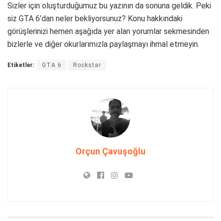
Sizler için oluşturduğumuz bu yazının da sonuna geldik. Peki
siz GTA 6’dan neler bekliyorsunuz? Konu hakkındaki
görüşlerinizi hemen aşağıda yer alan yorumlar sekmesinden
bizlerle ve diğer okurlarımızla paylaşmayı ihmal etmeyin.
Etiketler:
GTA 6
Rockstar
Orçun Çavuşoğlu