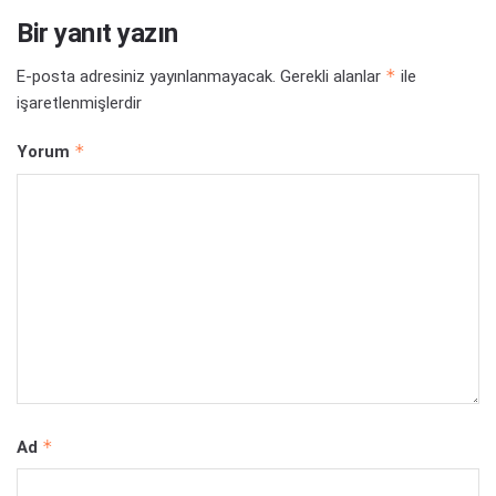
Bir yanıt yazın
*
E-posta adresiniz yayınlanmayacak.
Gerekli alanlar
ile
işaretlenmişlerdir
*
Yorum
*
Ad