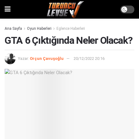
Ana Sayfa
Oyun Haberleri
Eglence Haberleri
GTA 6 Çıktığında Neler Olacak?
Yazar:
Orçun Çavuşoğlu
20/12/2022 20:16