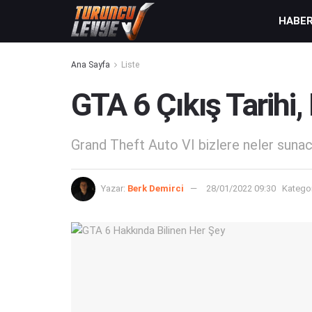
HABE
Ana Sayfa
Liste
GTA 6 Çıkış Tarihi,
Grand Theft Auto VI bizlere neler suna
Yazar:
Berk Demirci
28/01/2022 09:30
Kategor