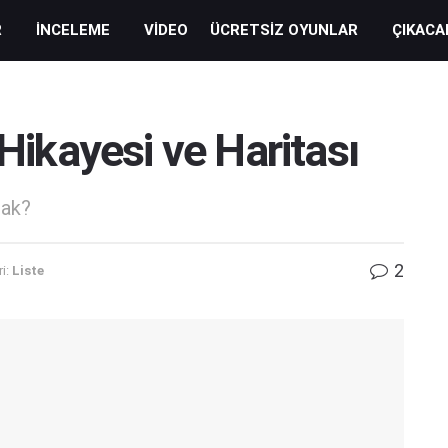
R
İNCELEME
VIDEO
ÜCRETSIZ OYUNLAR
ÇIKACA
 Hikayesi ve Haritası
cak?
2
i:
Liste