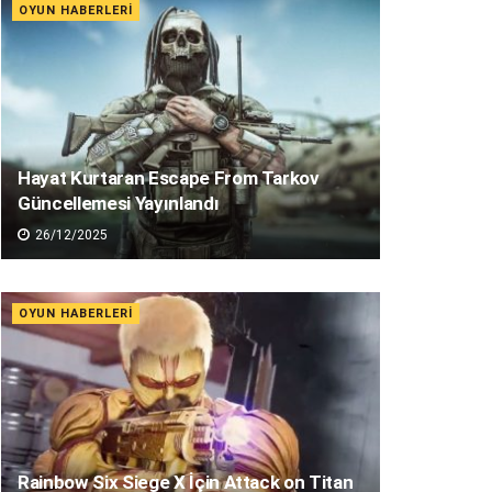
OYUN HABERLERI
Hayat Kurtaran Escape From Tarkov
Güncellemesi Yayınlandı
26/12/2025
OYUN HABERLERI
Rainbow Six Siege X İçin Attack on Titan