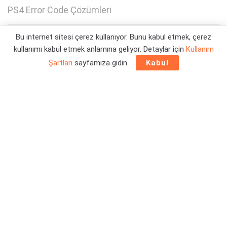
PS4 Error Code Çözümleri
Bu internet sitesi çerez kullanıyor. Bunu kabul etmek, çerez
Yazar:
Berk Demirci
22/12/2025 15:33
kullanımı kabul etmek anlamına geliyor. Detaylar için
Kullanım
Şartları
sayfamıza gidin.
Kabul
PS4 Hata Kodları ve Çözümleri
yazısından PS4 Error