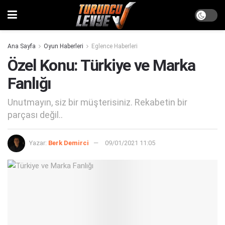
Ana Sayfa
Oyun Haberleri
Eglence Haberleri
Özel Konu: Türkiye ve Marka
Fanlığı
Unutmayın, siz bir müşterisiniz. Rekabetin bir
parçası değil..
Yazar:
Berk Demirci
09/01/2021 11:05