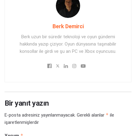
Berk Demirci
Berk uzun bir süredir teknoloji ve oyun gündemi
hakkında yazıp çiziyor. Oyun dünyasına taşınabilir
konsollar ile girdi ve şu an PC ve Xbox oyuncusu.
Bir yanıt yazın
*
E-posta adresiniz yayınlanmayacak.
Gerekli alanlar
ile
işaretlenmişlerdir
*
Yorum