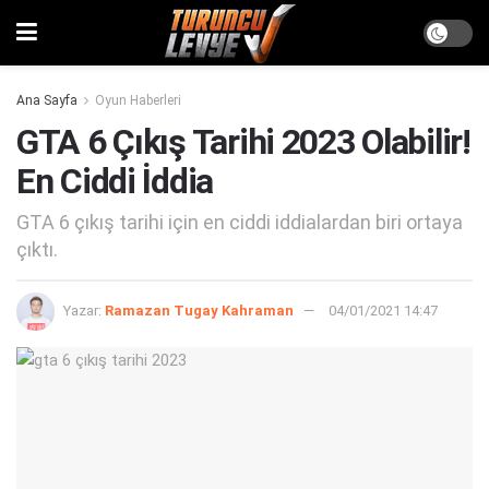
Ana Sayfa
Oyun Haberleri
GTA 6 Çıkış Tarihi 2023 Olabilir!
En Ciddi İddia
GTA 6 çıkış tarihi için en ciddi iddialardan biri ortaya
çıktı.
Yazar:
Ramazan Tugay Kahraman
04/01/2021 14:47