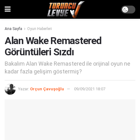
Ana Sayfa
Oyun Haberleri
Alan Wake Remastered
Görüntüleri Sızdı
Bakalım Alan Wake Remastered ile orijinal oyun ne
kadar fazla gelişim göstermiş?
Yazar:
Orçun Çavuşoğlu
09/09/2021 18:07