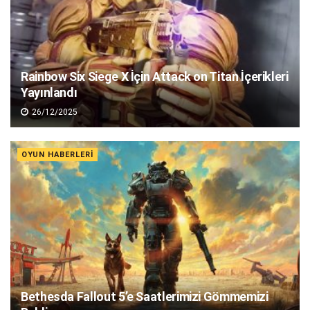
Rainbow Six Siege X İçin Attack on Titan İçerikleri
Yayınlandı
26/12/2025
OYUN HABERLERI
Bethesda Fallout 5’e Saatlerimizi Gömmemizi