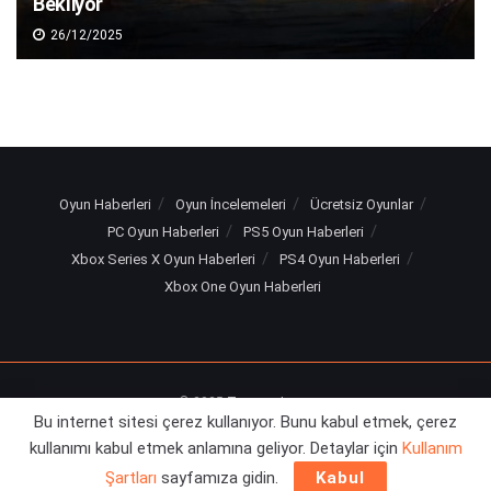
Bekliyor
26/12/2025
Oyun Haberleri
Oyun İncelemeleri
Ücretsiz Oyunlar
PC Oyun Haberleri
PS5 Oyun Haberleri
Xbox Series X Oyun Haberleri
PS4 Oyun Haberleri
Xbox One Oyun Haberleri
© 2025
Turuncu Levye
Bu internet sitesi çerez kullanıyor. Bunu kabul etmek, çerez
kullanımı kabul etmek anlamına geliyor. Detaylar için
Kullanım
Şartları
sayfamıza gidin.
Kabul