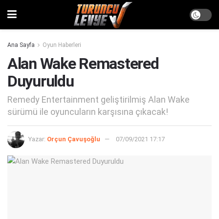
Ana Sayfa
Oyun Haberleri
Alan Wake Remastered
Duyuruldu
Remedy Entertainment geliştirilmiş Alan Wake
sürümü ile oyuncuların karşısına çıkacak!
Yazar:
Orçun Çavuşoğlu
07/09/2021 17:17