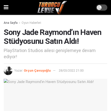
Ana Sayfa
Oyun Haberleri
Sony Jade Raymond’ın Haven
Stüdyosunu Satın Aldı!
PlayStation Studios ailesi genişlemeye devam
ediyor!
Yazar:
Orçun Çavuşoğlu
28/03/2022 21:00