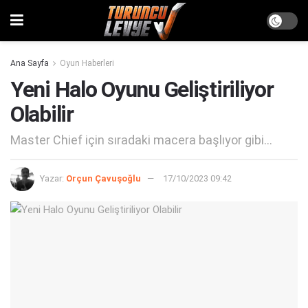
Ana Sayfa
Oyun Haberleri
Yeni Halo Oyunu Geliştiriliyor
Olabilir
Master Chief için sıradaki macera başlıyor gibi...
Yazar:
Orçun Çavuşoğlu
17/10/2023 09:42