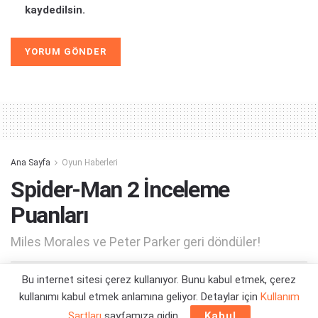
kaydedilsin.
Alternative:
Ana Sayfa
Oyun Haberleri
Spider-Man 2 İnceleme
Puanları
Miles Morales ve Peter Parker geri döndüler!
Bu internet sitesi çerez kullanıyor. Bunu kabul etmek, çerez
Yazar:
Orçun Çavuşoğlu
16/10/2023 23:29
kullanımı kabul etmek anlamına geliyor. Detaylar için
Kullanım
Şartları
sayfamıza gidin.
Kabul