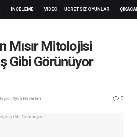
R
İNCELEME
VIDEO
ÜCRETSIZ OYUNLAR
ÇIKACA
n Mısır Mitolojisi
iş Gibi Görünüyor
0
tegori:
Oyun Haberleri