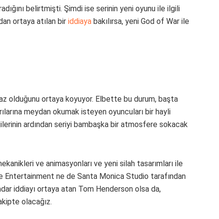
ığını belirtmişti. Şimdi ise serinin yeni oyunu ile ilgili
dan ortaya atılan bir
iddiaya
bakılırsa, yeni God of War ile
nılmaz olduğunu ortaya koyuyor. Elbette bu durum, başta
rılarına meydan okumak isteyen oyuncuları bir hayli
jilerinin ardından seriyi bambaşka bir atmosfere sokacak
ekanikleri ve animasyonları ve yeni silah tasarımları ile
ve Entertainment ne de Santa Monica Studio tarafından
kadar iddiayı ortaya atan Tom Henderson olsa da,
akipte olacağız.