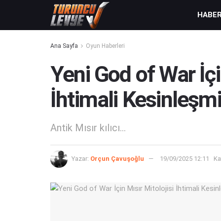
HABE
Ana Sayfa
Oyun Haberleri
Yeni God of War İçi
İhtimali Kesinleşm
Antik Mısır kılıcı...
Yazar:
Orçun Çavuşoğlu
19/09/2025 12:11
Ka