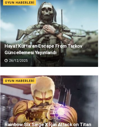
OYUN HABERLERI
Hayat Kurtaran Escape From Tarkov
Güncellemesi Yayınlandı
26/12/2025
OYUN HABERLERI
Rainbow Six Siege X İçin Attack on Titan