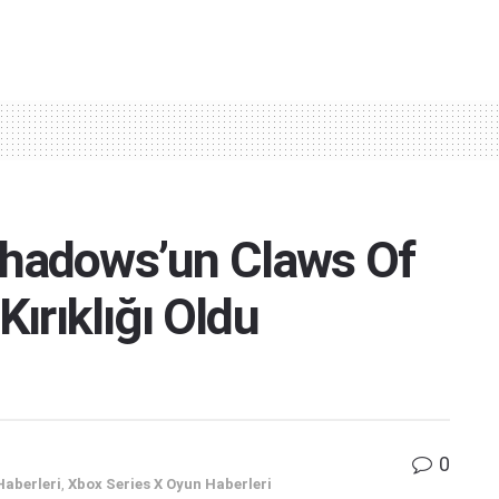
Shadows’un Claws Of
Kırıklığı Oldu
0
Haberleri
,
Xbox Series X Oyun Haberleri