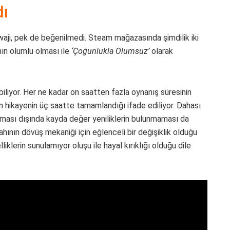
dı
waji, pek de beğenilmedi. Steam mağazasında şimdilik iki
nın olumlu olması ile
‘Çoğunlukla Olumsuz’
olarak
ebiliyor. Her ne kadar on saatten fazla oynanış süresinin
an hikayenin üç saatte tamamlandığı ifade ediliyor. Dahası
a olması dışında kayda değer yeniliklerin bulunmaması da
lahının dövüş mekaniği için eğlenceli bir değişiklik olduğu
iklerin sunulamıyor oluşu ile hayal kırıklığı olduğu dile