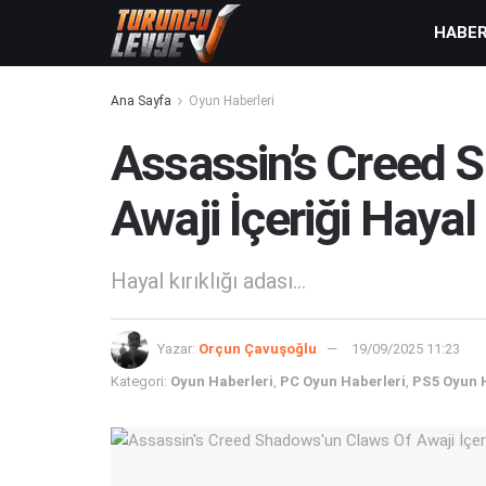
HABE
Ana Sayfa
Oyun Haberleri
Assassin’s Creed 
Awaji İçeriği Hayal 
Hayal kırıklığı adası...
Yazar:
Orçun Çavuşoğlu
19/09/2025 11:23
Kategori:
Oyun Haberleri
,
PC Oyun Haberleri
,
PS5 Oyun 