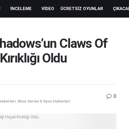
R
İNCELEME
VIDEO
ÜCRETSIZ OYUNLAR
ÇIKACA
Shadows’un Claws Of
Kırıklığı Oldu
0
Haberleri
,
Xbox Series X Oyun Haberleri