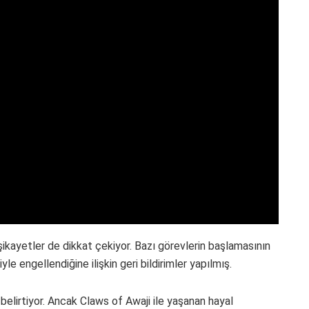
in şikayetler de dikkat çekiyor. Bazı görevlerin başlamasının
 engellendiğine ilişkin geri bildirimler yapılmış.
ı belirtiyor. Ancak Claws of Awaji ile yaşanan hayal