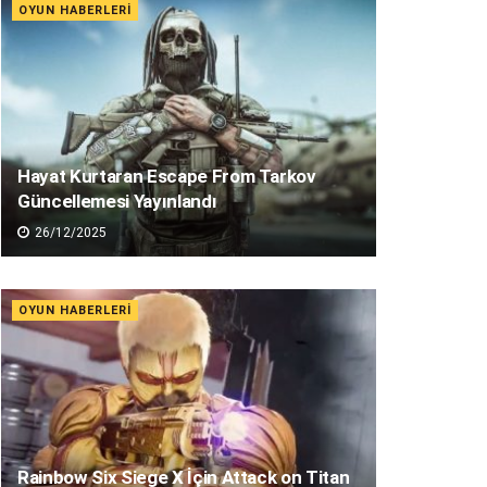
OYUN HABERLERI
Hayat Kurtaran Escape From Tarkov
Güncellemesi Yayınlandı
26/12/2025
OYUN HABERLERI
Rainbow Six Siege X İçin Attack on Titan