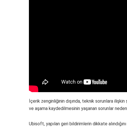
İçerik zenginliğinin dışında, teknik sorunlara ilişk
ve aşama kaydedilmesinin yaşanan sorunlar nedeniyle
Ubisoft, yapılan geri bildirimlerin dikkate alındığın