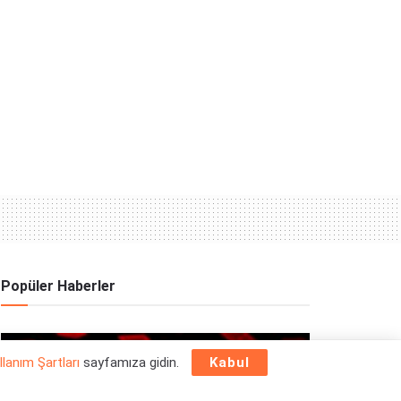
Popüler Haberler
OYUN HABERLERI
llanım Şartları
sayfamıza gidin.
Kabul