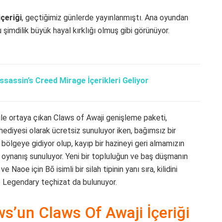
çeriği
, geçtiğimiz günlerde yayınlanmıştı. Ana oyundan
 şimdilik büyük hayal kırklığı olmuş gibi görünüyor.
ssassin’s Creed Mirage İçerikleri Geliyor
e ortaya çıkan Claws of Awaji genişleme paketi,
hediyesi olarak ücretsiz sunuluyor iken, bağımsız bir
bölgeye gidiyor olup, kayıp bir hazineyi geri almamızın
k oynanış sunuluyor. Yeni bir topluluğun ve baş düşmanın
 Naoe için Bō isimli bir silah tipinin yanı sıra, kilidini
le Legendary teçhizat da bulunuyor.
s’un Claws Of Awaji İçeriği