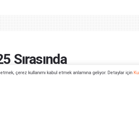
5 Sırasında
l etmek, çerez kullanımı kabul etmek anlamına geliyor. Detaylar için
Ku
0
 Haberleri
,
PS4 Oyun Haberleri
,
PS5 Oyun
 Haberleri