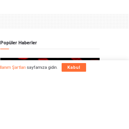
Popüler Haberler
OYUN HABERLERI
llanım Şartları
sayfamıza gidin.
Kabul
Epic Games Store Yılbaşı Ücretsiz Oyun
Programı 2025: 26 Aralık
26/12/2025