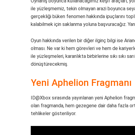
Oynanış boyunca kullanacağımız keşif araçları, yol
ile yüzleşmemiz, tekin olmayan arazi boyunca sey
gerçekliği büken fenomen hakkında ipuçlarını to
kalabilmek için saklanma yoluna başvuracağız. Yan
Oyun hakkında verilen bir diğer ilginç bilgi ise Ari
olması. Ne var ki hem görevleri ve hem de kariyerl
ile yüzleşmeleri, karanlıkta birbirlerine sıkı sıkı sa
dönüştürecekmiş.
Yeni Aphelion Fragmanı
ID@Xbox sırasında yayınlanan yeni Aphelion fragman
olan fragmanda, hem gezegene dair daha fazla or
tehlikeler gösteriliyor.