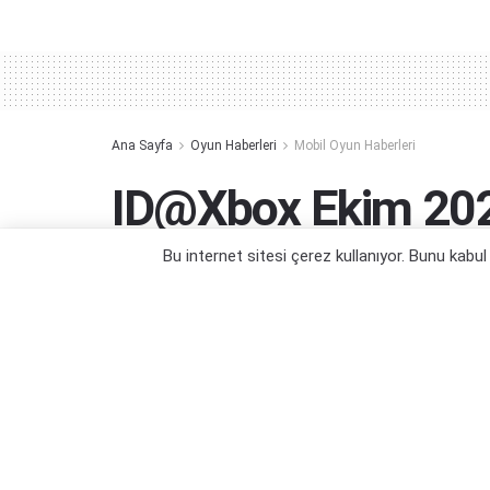
Alternative:
Ana Sayfa
Oyun Haberleri
Mobil Oyun Haberleri
ID@Xbox Ekim 202
Gösterilenler
Bu internet sitesi çerez kullanıyor. Bunu kabu
Yeni oyun duyuruları ve dahası...
Yazar:
Orçun Çavuşoğlu
29/10/2025 11:50
Kategori:
Mobil Oyun Haberleri
,
Oyun Haberleri
,
PC Oyun
Haberleri
,
Xbox One Oyun Haberleri
,
Xbox Series X Oyun