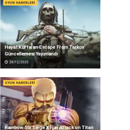
OYUN HABERLERI
Hayat Kurtaran Escape From Tarkov
Güncellemesi Yayınlandı
26/12/2025
OYUN HABERLERI
Rainbow Six Siege X İçin Attack on Titan