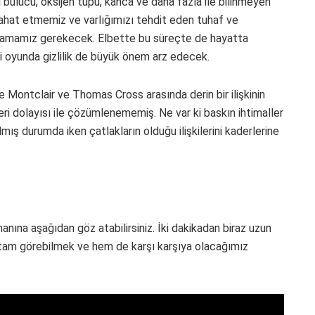
 bulucu, oksijen tüpü, kanca ve daha fazla ile bilinmeyen
ahat etmemiz ve varlığımızı tehdit eden tuhaf ve
plamamız gerekecek. Elbette bu süreçte de hayatta
i oyunda gizlilik de büyük önem arz edecek.
ane Montclair ve Thomas Cross arasında derin bir ilişkinin
eri dolayısı ile çözümlenememiş. Ne var ki baskın ihtimaller
rılmış durumda iken çatlakların olduğu ilişkilerini kaderlerine
ına aşağıdan göz atabilirsiniz. İki dakikadan biraz uzun
tam görebilmek ve hem de karşı karşıya olacağımız