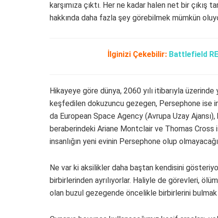
karşımıza çıktı. Her ne kadar halen net bir çıkış ta
hakkında daha fazla şey görebilmek mümkün oluyo
İlginizi Çekebilir:
Battlefield R
Hikayeye göre dünya, 2060 yılı itibarıyla üzerinde
keşfedilen dokuzuncu gezegen, Persephone ise in
da European Space Agency (Avrupa Uzay Ajansı), bil
beraberindeki Ariane Montclair ve Thomas Cross is
insanlığın yeni evinin Persephone olup olmayacağ
Ne var ki aksilikler daha baştan kendisini gösteriy
birbirlerinden ayrılıyorlar. Haliyle de görevleri, ölü
olan buzul gezegende öncelikle birbirlerini bulmak 