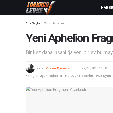
HABE
Ana Sayfa
Oyun Haberleri
Yeni Aphelion Fra
Bir kez daha insanlığa yeni bir ev bulmaya
Yazar:
Orçun Çavuşoğlu
29/10/2025 12:50
Kategori:
Oyun Haberleri
,
PC Oyun Haberleri
,
PS5 Oyun 