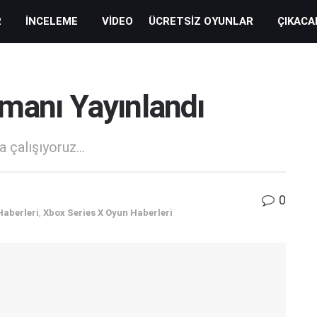
R
İNCELEME
VIDEO
ÜCRETSIZ OYUNLAR
ÇIKACA
gmanı Yayınlandı
 çalışıyoruz...
0
Haberleri
,
Xbox Series X Oyun Haberleri