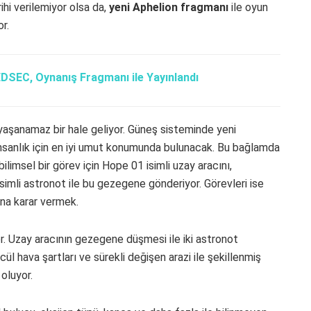
rihi verilemiyor olsa da,
yeni Aphelion fragmanı
ile oyun
r.
EDSEC, Oynanış Fragmanı ile Yayınlandı
 yaşanamaz bir hale geliyor. Güneş sisteminde yeni
sanlık için en iyi umut konumunda bulunacak. Bu bağlamda
imsel bir görev için Hope 01 isimli uzay aracını,
imli astronot ile bu gezegene gönderiyor. Görevleri ise
ına karar vermek.
or. Uzay aracının gezegene düşmesi ile iki astronot
mcül hava şartları ve sürekli değişen arazi ile şekillenmiş
oluyor.