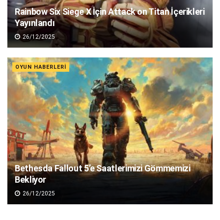
Rainbow Six Siege X İçin Attack on Titan İçerikleri
Yayınlandı
26/12/2025
OYUN HABERLERI
Bethesda Fallout 5’e Saatlerimizi Gömmemizi
Bekliyor
26/12/2025