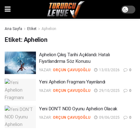
Ana Sayfa
Etiket
Aphelion
Etiket:
Aphelion
Aphelion Çıkış Tarihi Açıklandı: Hatalı
Fiyatlandırma Söz Konusu
YAZAR:
ORÇUN ÇAVUŞOĞLU
13/03/2026
0
Yeni Aphelion Fragmanı Yayınlandı
YAZAR:
ORÇUN ÇAVUŞOĞLU
29/10/2025
0
Yeni DON’T NOD Oyunu Aphelion Olacak
YAZAR:
ORÇUN ÇAVUŞOĞLU
09/06/2025
0