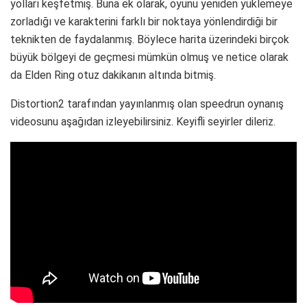
yolları keşfetmiş. Buna ek olarak, oyunu yeniden yüklemeye
zorladığı ve karakterini farklı bir noktaya yönlendirdiği bir
teknikten de faydalanmış. Böylece harita üzerindeki birçok
büyük bölgeyi de geçmesi mümkün olmuş ve netice olarak
da Elden Ring otuz dakikanın altında bitmiş.
Distortion2 tarafından yayınlanmış olan speedrun oynanış
videosunu aşağıdan izleyebilirsiniz. Keyifli seyirler dileriz.