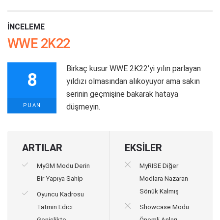
İNCELEME
WWE 2K22
Birkaç kusur WWE 2K22'yi yılın parlayan
8
yıldızı olmasından alıkoyuyor ama sakın
serinin geçmişine bakarak hataya
PUAN
düşmeyin.
ARTILAR
EKSİLER
MyGM Modu Derin
MyRISE Diğer
Bir Yapıya Sahip
Modlara Nazaran
Sönük Kalmış
Oyuncu Kadrosu
Tatmin Edici
Showcase Modu
Genişlikte
Önemli Anları