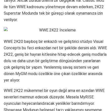
tanıyor. Ancak burada önemli bir değişiklik var. Classic Mod
ile tüm WWE kadrosunu yönetmeye devam ederken, 2K22
Superstar Modunda tek bir güreşçi olarak oynamanıza izin
veriliyor.
WWE 2K20 başıboş bir enkazdı ve geliştirici stüdyo Visual
Concepts bu feci enkazdan net bir şekilde dersini aldı. WWE
2K22, geniş bir hayran kitlesine hitap edecek geniş modlarla
dolu ve daha uzun bir geliştirme döngüsünden yararlanan
çok gelişmiş bir yapım. Yenilenmiş savaş sistemi ve geri
dönen MyGM modu özellikle öne çıkan özellikler arasında
yer alıyor.
WWE 2K22 mükemmel bir oyun değil ama en azından WWE
severleri memnun edecek düzeyde. Mesela MyRISE
oyuncuları heyecanlandıracak yenilikler barındırmıyor.
Showcase Modunun belgesel tarzı yaklaşımını sevmeme