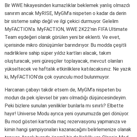
Bir WWE hikayesinden kurnazlıklar beklemek yanlış olmazdı
sanırım ancak MyRISE, MyGM’a nispeten o kadar da derin
bir sisteme sahip değil ve ilgi çekici durmuyor. Gelelim
MyFACTION’a. MyFACTION, WWE 2K22’nin FIFA Ultimate
Team eşdeğeri olarak görülen yeni bir eklenti. Ve evet,
içerisinde mikro dönüşümler barındırıyor. Bu modda çeşitli
nadirliklere sahip süper yıldız kartları alacak, takım
oluşturacak, yeni güreşçiler toplayacak, mevcut olanları
yükseltecek ve haftalık etkinliklere katılacaksınız. Ne yazık
ki, MyFACTION’da çok oyunculu mod bulunmuyor.
Harcanan çabayı takdir etsem de, MyGM’a nispeten bu
modun da pek işlevsel bir yanı olmadığı düşüncesindeyim.
Peki bizlere sunulan yenilikler bunlarla mı sınırlı? Elbette
hayır! Universe Modu ayrıca yeni oyunumuzda geri dönüyor.
Bu mod gösteri kartında maç rezervasyonu yapmanıza ve
kimin hangi şampiyonaları kazanacağını belirlemenize olanak