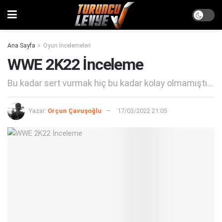
Ana Sayfa
Oyun İncelemeleri
WWE 2K22 İnceleme
Bu kadar sert vurmak hiç bu kadar kolay olmamıştı...
Yazar:
Orçun Çavuşoğlu
17/03/2022 21:05