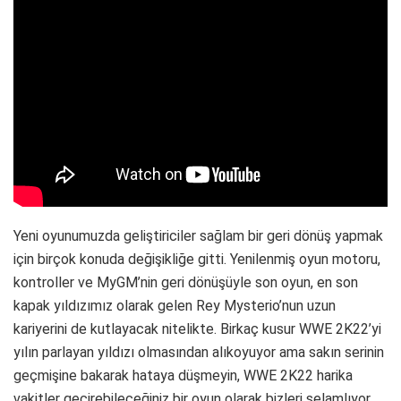
Yeni oyunumuzda geliştiriciler sağlam bir geri dönüş yapmak
için birçok konuda değişikliğe gitti. Yenilenmiş oyun motoru,
kontroller ve MyGM’nin geri dönüşüyle son oyun, en son
kapak yıldızımız olarak gelen Rey Mysterio’nun uzun
kariyerini de kutlayacak nitelikte. Birkaç kusur WWE 2K22’yi
yılın parlayan yıldızı olmasından alıkoyuyor ama sakın serinin
geçmişine bakarak hataya düşmeyin, WWE 2K22 harika
vakitler geçirebileceğiniz bir oyun olarak bizleri selamlıyor.