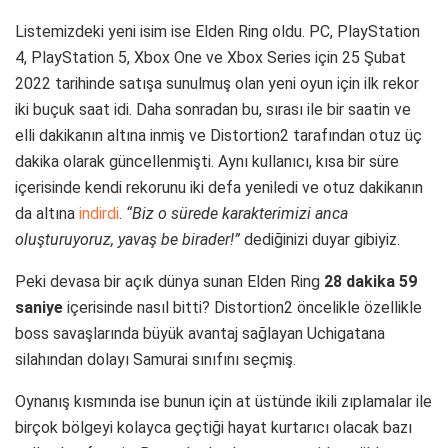
Listemizdeki yeni isim ise Elden Ring oldu. PC, PlayStation
4, PlayStation 5, Xbox One ve Xbox Series için 25 Şubat
2022 tarihinde satışa sunulmuş olan yeni oyun için ilk rekor
iki buçuk saat idi. Daha sonradan bu, sırası ile bir saatin ve
elli dakikanın altına inmiş ve Distortion2 tarafından otuz üç
dakika olarak güncellenmişti. Aynı kullanıcı, kısa bir süre
içerisinde kendi rekorunu iki defa yeniledi ve otuz dakikanın
da altına
indirdi
.
“Biz o sürede karakterimizi anca
oluşturuyoruz, yavaş be birader!”
dediğinizi duyar gibiyiz.
Peki devasa bir açık dünya sunan Elden Ring
28 dakika 59
saniye
içerisinde nasıl bitti? Distortion2 öncelikle özellikle
boss savaşlarında büyük avantaj sağlayan Uchigatana
silahından dolayı Samurai sınıfını seçmiş.
Oynanış kısmında ise bunun için at üstünde ikili zıplamalar ile
birçok bölgeyi kolayca geçtiği hayat kurtarıcı olacak bazı