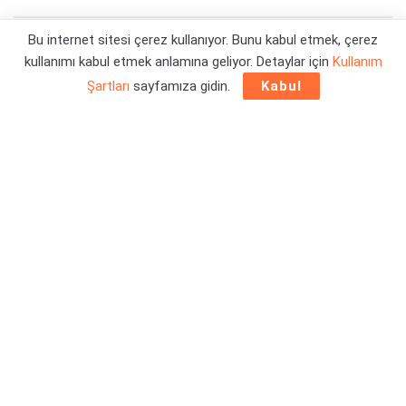
Bu internet sitesi çerez kullanıyor. Bunu kabul etmek, çerez
Yazar:
Orçun Çavuşoğlu
25/07/2024 13:56
kullanımı kabul etmek anlamına geliyor. Detaylar için
Kullanım
Şartları
sayfamıza gidin.
Kabul
On yıldan fazla bir sürenin ardından, bugün itibarıyla
7 Days
to Die Erken Erişim
‘den çıkmaya hazırlanıyor. Peki
önümüzde ne gibi yenilikler var? Detaylar haberimizde sizi