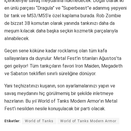
içerikleriyle savaş meydanına hükmedecek: Doğal olarak iki
en ünlü parçası “Dragula” ve “Superbeast”e adanmış yepyeni
bir tank ve M53/M55’e özel kaplama burada. Rob Zombie
de bizzat 3B komutan olarak yanında tankınızı daha da
meşum kılacak daha başka seçkin kozmetik parçalarıyla
alınabilecek.
Geçen sene köküne kadar rocklamış olan tüm kafa
sallayanlara da duyrulur: Metal Fest’in titanları Ağustos’ta
geri geliyor! Tüm tankçıların favori Iron Maiden, Megadeth
ve Sabaton teklifleri sınırlı süreliğine dönüyor.
Yani teçhizatınızı kuşanın, son ayarlamalarınızı yapın ve
savaş meydanını hiç görülmemiş bir şekilde inletmeye
hazırlanın. Bu yıl World of Tanks Modern Armor’ın Metal
Fest’i nesilden nesile konuşulacak bir parti olacak.
Etiketler:
World of Tanks
World of Tanks Modern Armor