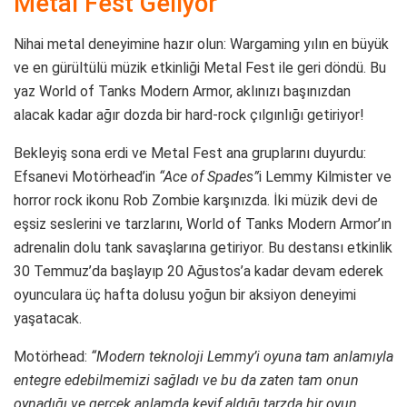
Metal Fest Geliyor
Nihai metal deneyimine hazır olun: Wargaming yılın en büyük
ve en gürültülü müzik etkinliği Metal Fest ile geri döndü. Bu
yaz World of Tanks Modern Armor, aklınızı başınızdan
alacak kadar ağır dozda bir hard-rock çılgınlığı getiriyor!
Bekleyiş sona erdi ve Metal Fest ana gruplarını duyurdu:
Efsanevi Motörhead’in
“Ace of Spades”
i Lemmy Kilmister ve
horror rock ikonu Rob Zombie karşınızda. İki müzik devi de
eşsiz seslerini ve tarzlarını, World of Tanks Modern Armor’ın
adrenalin dolu tank savaşlarına getiriyor. Bu destansı etkinlik
30 Temmuz’da başlayıp 20 Ağustos’a kadar devam ederek
oyunculara üç hafta dolusu yoğun bir aksiyon deneyimi
yaşatacak.
Motörhead:
“Modern teknoloji Lemmy’i oyuna tam anlamıyla
entegre edebilmemizi sağladı ve bu da zaten tam onun
oynadığı ve gerçek anlamda keyif aldığı tarzda bir oyun