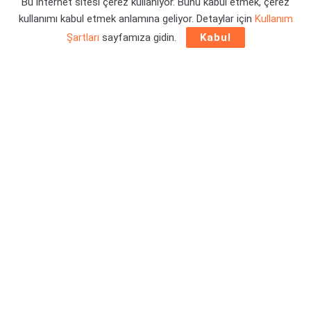
Bu internet sitesi çerez kullanıyor. Bunu kabul etmek, çerez
Yazar:
Orçun Çavuşoğlu
16/05/2023 17:35
kullanımı kabul etmek anlamına geliyor. Detaylar için
Kullanım
Şartları
sayfamıza gidin.
Kabul
Oyun dünyasından önemli yıldızlar kaymaya devam ediyor.
Orijinal
Crash Bandicoot seslendirmeni hayatını kaybetti
.
Detaylar haberimizde sizi bekliyor.