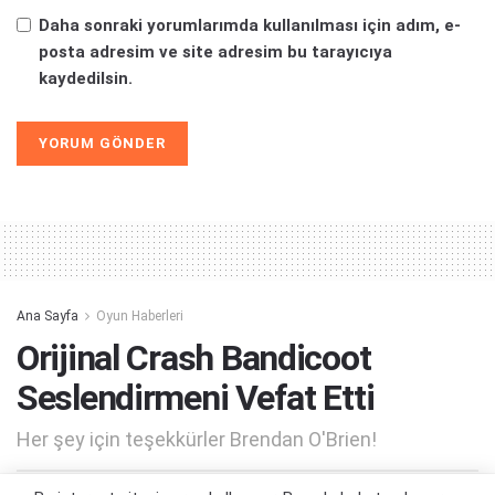
Daha sonraki yorumlarımda kullanılması için adım, e-
posta adresim ve site adresim bu tarayıcıya
kaydedilsin.
Alternative:
Ana Sayfa
Oyun Haberleri
Orijinal Crash Bandicoot
Seslendirmeni Vefat Etti
Her şey için teşekkürler Brendan O'Brien!