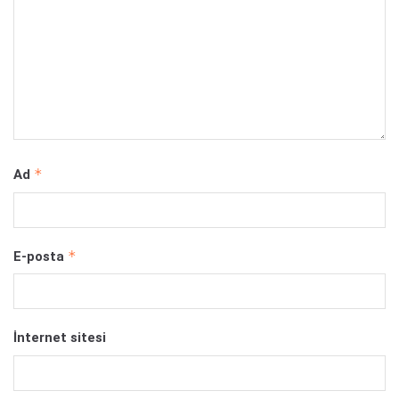
*
Ad
*
E-posta
İnternet sitesi