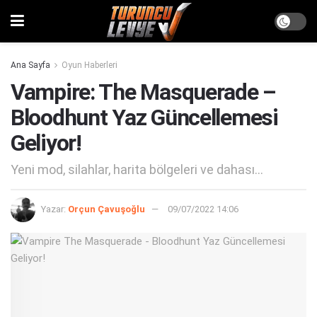
Ana Sayfa
Oyun Haberleri
Vampire: The Masquerade –
Bloodhunt Yaz Güncellemesi
Geliyor!
Yeni mod, silahlar, harita bölgeleri ve dahası...
Yazar:
Orçun Çavuşoğlu
09/07/2022 14:06