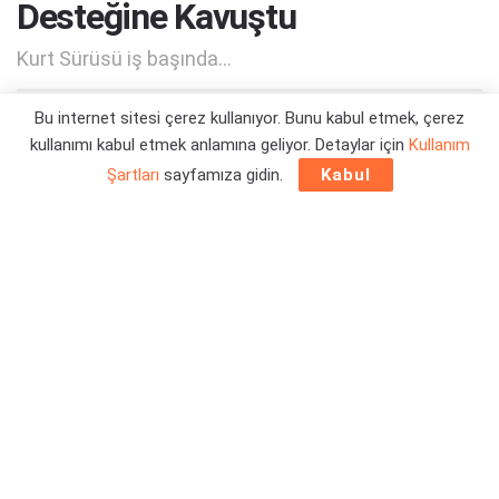
Desteğine Kavuştu
Kurt Sürüsü iş başında...
Bu internet sitesi çerez kullanıyor. Bunu kabul etmek, çerez
Yazar:
Orçun Çavuşoğlu
08/07/2022 22:45
kullanımı kabul etmek anlamına geliyor. Detaylar için
Kullanım
Şartları
sayfamıza gidin.
Kabul
İngiliz Supermassive Games stüdyosunun güncel oyunu The