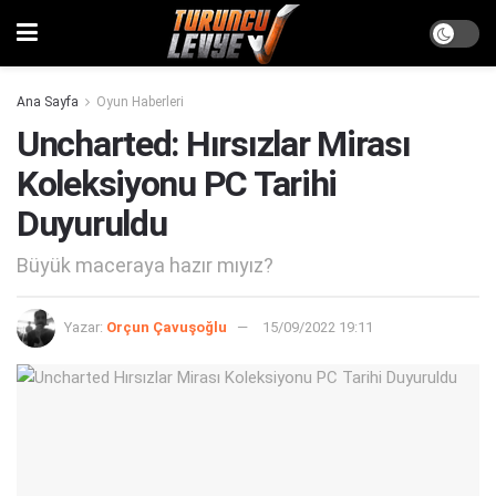
Ana Sayfa
Oyun Haberleri
Uncharted: Hırsızlar Mirası
Koleksiyonu PC Tarihi
Duyuruldu
Büyük maceraya hazır mıyız?
Yazar:
Orçun Çavuşoğlu
15/09/2022 19:11