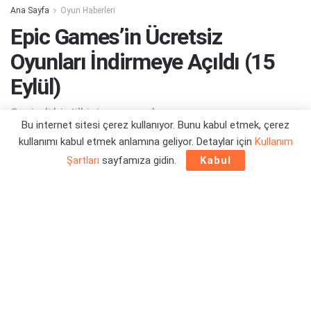
Ana Sayfa
Oyun Haberleri
Epic Games’in Ücretsiz
Oyunları İndirmeye Açıldı (15
Eylül)
Sevimli bir tilkinin maceraları...
Bu internet sitesi çerez kullanıyor. Bunu kabul etmek, çerez
kullanımı kabul etmek anlamına geliyor. Detaylar için
Kullanım
Yazar:
Orçun Çavuşoğlu
15/09/2022 18:57
Şartları
sayfamıza gidin.
Kabul