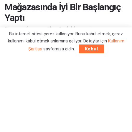
Mağazasında İyi Bir Başlangıç
Yaptı
Oyun, performansı ile göz dolduruyor!
Bu internet sitesi çerez kullanıyor. Bunu kabul etmek, çerez
kullanımı kabul etmek anlamına geliyor. Detaylar için
Kullanım
Yazar:
Orçun Çavuşoğlu
10/02/2024 17:07
Şartları
sayfamıza gidin.
Kabul