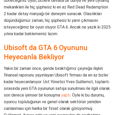
döneceğimiz oyun, bizlere devasa bir dünya ve yeni oynanış
mekanikleri ile hiç şüphesiz ki en az Red Dead Redemption
2 kadar detay manyağı bir deneyim sunacak. Olasılıkları
düşündüğümüz zaman, hiç şüphesiz ki yarın çıkmasını
isteyeceğimiz bir oyun oluyor GTA 6. Ancak ne yazık ki 2025
yılına kadar beklememiz lazım.
Ubisoft da GTA 6 Oyununu
Heyecanla Bekliyor
Yakın bir zaman önce, geride bıraktığımız çeyreğe ilişkin
finansal raporunu yayınlayan Ubisoft firması da en az bizler
kadar heyecanlanıyor. Üst Yönetici Yves Guillemot, toplantı
sırasında yeni GTA oyununun satışa sunulması ile ilgili olarak
son derece iyimser bir konuşma
yaptı
. Öyle ki bu durumu,
oyuncu topluluğunun ve genel olarak sektörün yeniden
canlanması için harika bir fırsat olarak görüyormuş