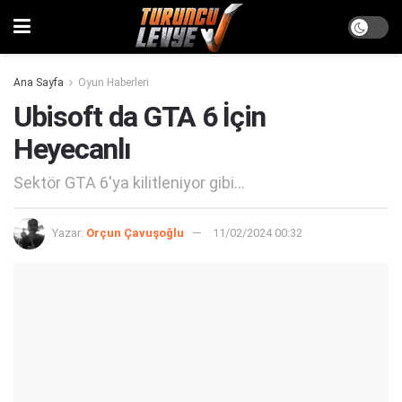
Ana Sayfa
Oyun Haberleri
Ubisoft da GTA 6 İçin
Heyecanlı
Sektör GTA 6'ya kilitleniyor gibi...
Yazar:
Orçun Çavuşoğlu
11/02/2024 00:32