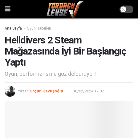
Ana Sayfa
Oyun Haberleri
Helldivers 2 Steam
Mağazasında İyi Bir Başlangıç
Yaptı
Oyun, performansı ile göz dolduruyor!
Yazar:
Orçun Çavuşoğlu
10/02/2024 17:07