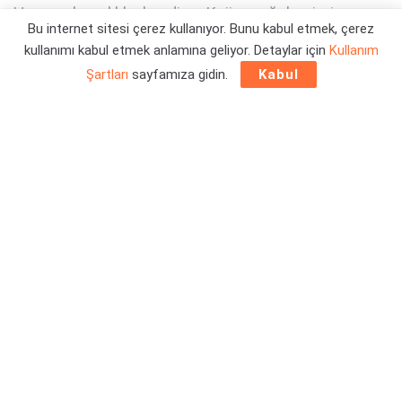
Her şey hazırlıklı olun diyor Kojima ağabeyimiz...
Bu internet sitesi çerez kullanıyor. Bunu kabul etmek, çerez
kullanımı kabul etmek anlamına geliyor. Detaylar için
Kullanım
Yazar:
Orçun Çavuşoğlu
10/02/2024 14:23
Şartları
sayfamıza gidin.
Kabul
Kojima Productions, en az ilk Death Stranding ile olduğu
kadar eşsiz bir deneyim yaşatmaya hazırlanıyormuş gibi