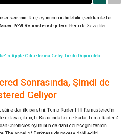
serisinin ilk üç oyununun indirilebilir içerikleri ile bir
aider IV-VI Remastered
geliyor. Hem de Sevgililer
e’in Apple Cihazlarına Geliş Tarihi Duyuruldu!
tered Sonrasında, Şimdi de
tered Geliyor
ğine dair ilk işaretini, Tomb Raider I-III Remastered’ın
 ile ortaya çıkmıştı. Bu aslında her ne kadar Tomb Raider 4:
ından Chronicles oyununun da dahil edileceğini tahmin
ve The Angel of Darkness da pakete dahil edildi.