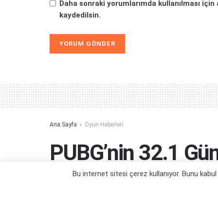
Daha sonraki yorumlarımda kullanılması için 
kaydedilsin.
Alternative:
Ana Sayfa
Oyun Haberleri
PUBG’nin 32.1 Gün
Bu internet sitesi çerez kullanıyor. Bunu kabu
Yeni düzenlemeler ve dahası...
Yazar:
Orçun Çavuşoğlu
11/10/2024 15:37