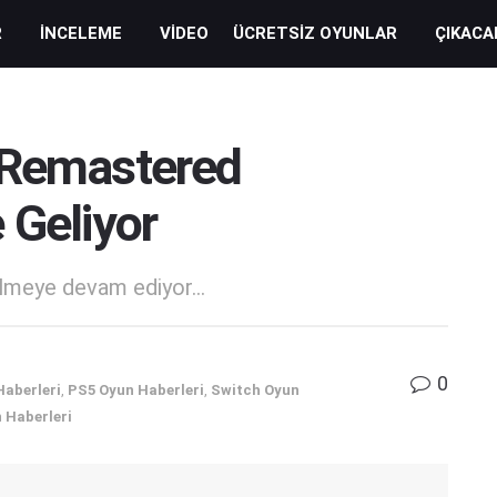
R
İNCELEME
VIDEO
ÜCRETSIZ OYUNLAR
ÇIKACA
 Remastered
 Geliyor
elmeye devam ediyor...
0
Haberleri
,
PS5 Oyun Haberleri
,
Switch Oyun
 Haberleri