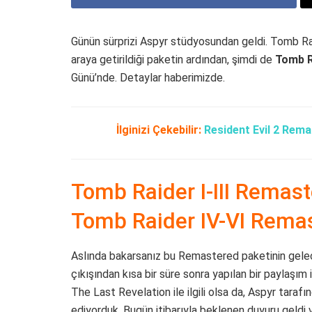
Günün sürprizi Aspyr stüdyosundan geldi. Tomb Raider 
araya getirildiği paketin ardından, şimdi de
Tomb R
Günü’nde. Detaylar haberimizde.
İlginizi Çekebilir:
Resident Evil 2 Remak
Tomb Raider I-III Remas
Tomb Raider IV-VI Remas
Aslında bakarsanız bu Remastered paketinin gelece
çıkışından kısa bir süre sonra yapılan bir paylaşım
The Last Revelation ile ilgili olsa da, Aspyr taraf
ediyorduk. Bugün itibarıyla beklenen duyuru geldi 