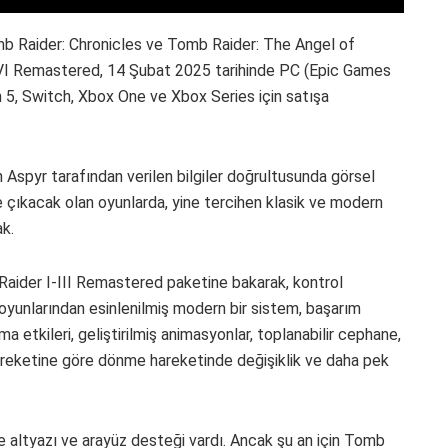
mb Raider: Chronicles ve Tomb Raider: The Angel of
-VI Remastered, 14 Şubat 2025 tarihinde PC (Epic Games
 5, Switch, Xbox One ve Xbox Series için satışa
Aspyr tarafından verilen bilgiler doğrultusunda görsel
çıkacak olan oyunlarda, yine tercihen klasik ve modern
k.
Raider I-III Remastered paketine bakarak, kontrol
yunlarından esinlenilmiş modern bir sistem, başarım
 etkileri, geliştirilmiş animasyonlar, toplanabilir cephane,
 hareketine göre dönme hareketinde değişiklik ve daha pek
çe altyazı ve arayüz desteği vardı. Ancak şu an için Tomb