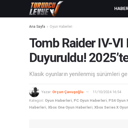
HABE
Ana Sayfa
Oyun Haberleri
Tomb Raider IV-VI
Duyuruldu! 2025’te
Klasik oyunların yenilenmiş sürümleri g
Yazar:
Orçun Çavuşoğlu
11/10/2024 16:54
Kategori:
Oyun Haberleri
,
PC Oyun Haberleri
,
PS4 Oyun 
Haberleri
,
Xbox One Oyun Haberleri
,
Xbox Series X Oyun