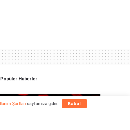
Popüler Haberler
OYUN HABERLERI
llanım Şartları
sayfamıza gidin.
Kabul