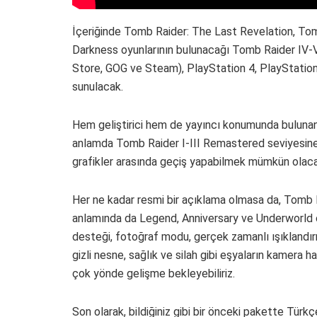
İçeriğinde Tomb Raider: The Last Revelation, To
Darkness oyunlarının bulunacağı Tomb Raider IV
Store, GOG ve Steam), PlayStation 4, PlayStation
sunulacak.
Hem geliştirici hem de yayıncı konumunda bulunan 
anlamda Tomb Raider I-III Remastered seviyesine 
grafikler arasında geçiş yapabilmek mümkün olaca
Her ne kadar resmi bir açıklama olmasa da, Tomb 
anlamında da Legend, Anniversary ve Underworld o
desteği, fotoğraf modu, gerçek zamanlı ışıklandırma
gizli nesne, sağlık ve silah gibi eşyaların kamera
çok yönde gelişme bekleyebiliriz.
Son olarak, bildiğiniz gibi bir önceki pakette Türk