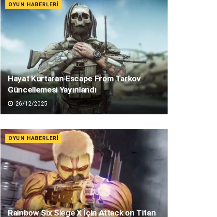
OYUN HABERLERI
Hayat Kurtaran Escape From Tarkov
Güncellemesi Yayınlandı
26/12/2025
OYUN HABERLERI
Rainbow Six Siege X İçin Attack on Titan