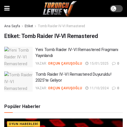
Ana Sayfa
Etiket
Tomb Raider IV-VI Remastered
Etiket:
Tomb Raider IV-VI Remastered
Yeni Tomb Raider IV-VI Remastered Fragmanı
Yayınlandı
YAZAR:
ORÇUN ÇAVUŞOĞLU
15/01/2025
0
Tomb Raider IV-VI Remastered Duyuruldu!
2025’te Geliyor
YAZAR:
ORÇUN ÇAVUŞOĞLU
11/10/2024
0
Popüler Haberler
OYUN HABERLERI