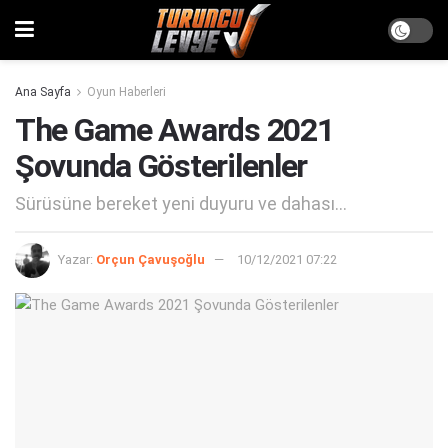
Ana Sayfa
Oyun Haberleri
The Game Awards 2021
Şovunda Gösterilenler
Sürüsüne bereket yeni duyuru ve dahası...
Yazar:
Orçun Çavuşoğlu
10/12/2021 07:22