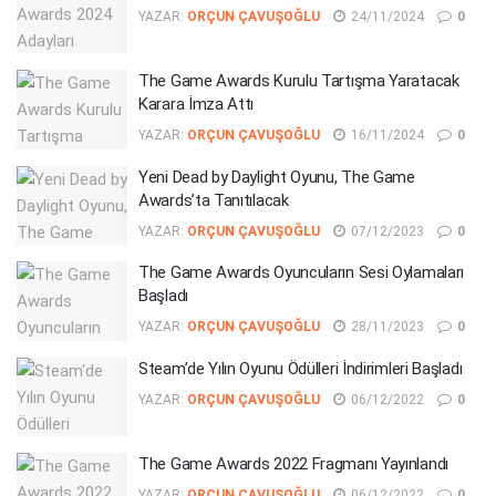
YAZAR:
ORÇUN ÇAVUŞOĞLU
24/11/2024
0
The Game Awards Kurulu Tartışma Yaratacak
Karara İmza Attı
YAZAR:
ORÇUN ÇAVUŞOĞLU
16/11/2024
0
Yeni Dead by Daylight Oyunu, The Game
Awards’ta Tanıtılacak
YAZAR:
ORÇUN ÇAVUŞOĞLU
07/12/2023
0
The Game Awards Oyuncuların Sesi Oylamaları
Başladı
YAZAR:
ORÇUN ÇAVUŞOĞLU
28/11/2023
0
Steam’de Yılın Oyunu Ödülleri İndirimleri Başladı
YAZAR:
ORÇUN ÇAVUŞOĞLU
06/12/2022
0
The Game Awards 2022 Fragmanı Yayınlandı
YAZAR:
ORÇUN ÇAVUŞOĞLU
06/12/2022
0