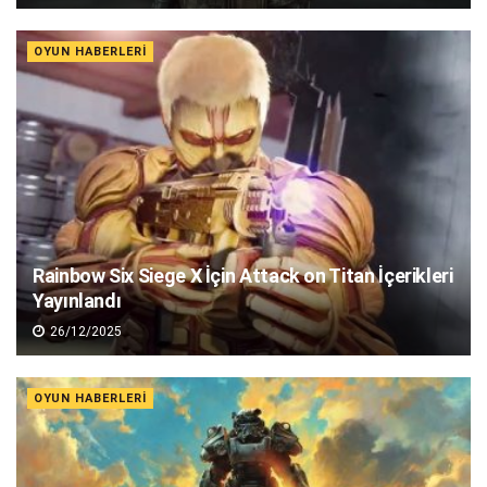
OYUN HABERLERI
Rainbow Six Siege X İçin Attack on Titan İçerikleri
Yayınlandı
26/12/2025
OYUN HABERLERI