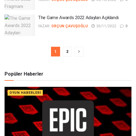
The Game Awards 2022 Adayları Açıklandı
YAZAR:
ORÇUN ÇAVUŞOĞLU
30/11/2022
0
1
2
Popüler Haberler
OYUN HABERLERI