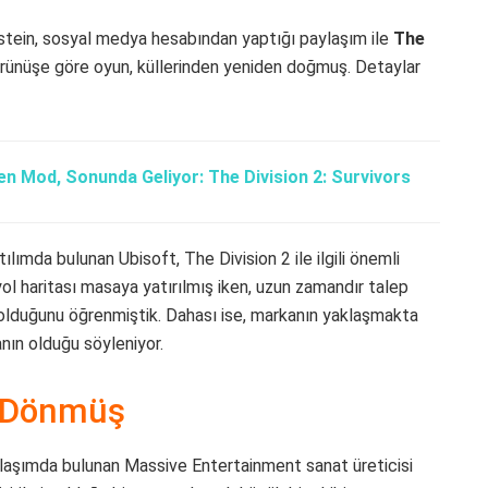
stein, sosyal medya hesabından yaptığı paylaşım ile
The
 Görünüşe göre oyun, küllerinden yeniden doğmuş. Detaylar
n Mod, Sonunda Geliyor: The Division 2: Survivors
mda bulunan Ubisoft, The Division 2 ile ilgili önemli
 yol haritası masaya yatırılmış iken, uzun zamandır talep
olduğunu öğrenmiştik. Dahası ise, markanın yaklaşmakta
nın olduğu söyleniyor.
n Dönmüş
laşımda bulunan Massive Entertainment sanat üreticisi