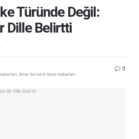
like Türünde Değil:
Dille Belirtti
.
0
Haberleri
,
Xbox Series X Oyun Haberleri