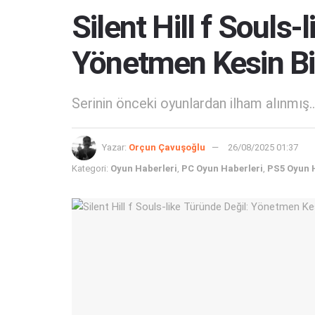
Silent Hill f Souls-
Yönetmen Kesin Bir 
Serinin önceki oyunlardan ilham alınmış..
Yazar:
Orçun Çavuşoğlu
26/08/2025 01:37
Kategori:
Oyun Haberleri
,
PC Oyun Haberleri
,
PS5 Oyun 