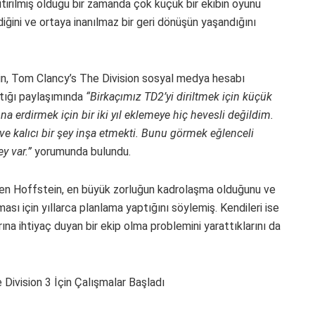
itirilmiş olduğu bir zamanda çok küçük bir ekibin oyunu
iğini ve ortaya inanılmaz bir geri dönüşün yaşandığını
ein, Tom Clancy’s The Division sosyal medya hesabı
aptığı paylaşımında
“Birkaçımız TD2’yi diriltmek için küçük
 erdirmek için bir iki yıl eklemeye hiç hevesli değildim.
e kalıcı bir şey inşa etmekti. Bunu görmek eğlenceli
y var.”
yorumunda bulundu.
en Hoffstein, en büyük zorluğun kadrolaşma olduğunu ve
sı için yıllarca planlama yaptığını söylemiş. Kendileri ise
na ihtiyaç duyan bir ekip olma problemini yarattıklarını da