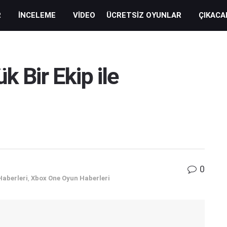
R
İNCELEME
VIDEO
ÜCRETSIZ OYUNLAR
ÇIKACA
k Bir Ekip ile
0
Haberleri
,
Xbox One Oyun Haberleri