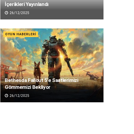
İçerikleri Yayınlandı
26/12/2025
OYUN HABERLERI
Bethesda Fallout 5’e Saatlerimizi
Gömmemizi Bekliyor
26/12/2025