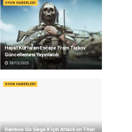
OYUN HABERLERI
Hayat Kurtaran Escape From Tarkov
Güncellemesi Yayınlandı
26/12/2025
OYUN HABERLERI
Rainbow Six Siege X İçin Attack on Titan