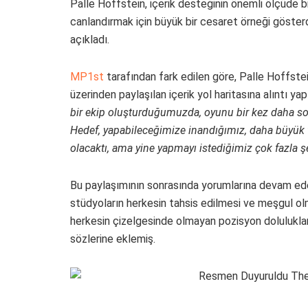
Palle Hoffstein, içerik desteğinin önemli ölçüde b
canlandırmak için büyük bir cesaret örneği gösterd
açıkladı.
MP1st
tarafından fark edilen göre, Palle Hoffst
üzerinden paylaşılan içerik yol haritasına alıntı y
bir ekip oluşturduğumuzda, oyunu bir kez daha sona
Hedef, yapabileceğimize inandığımız, daha büyük v
olacaktı, ama yine yapmayı istediğimiz çok fazla şe
Bu paylaşımının sonrasında yorumlarına devam ed
stüdyoların herkesin tahsis edilmesi ve meşgul olma
herkesin çizelgesinde olmayan pozisyon dolulukları
sözlerine eklemiş.