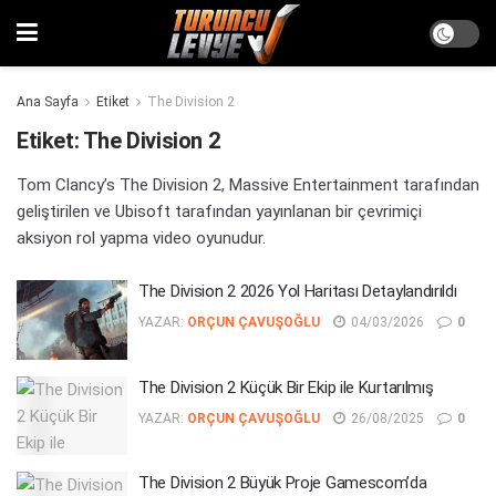
Ana Sayfa
Etiket
The Division 2
Etiket:
The Division 2
Tom Clancy’s The Division 2, Massive Entertainment tarafından
geliştirilen ve Ubisoft tarafından yayınlanan bir çevrimiçi
aksiyon rol yapma video oyunudur.
The Division 2 2026 Yol Haritası Detaylandırıldı
YAZAR:
ORÇUN ÇAVUŞOĞLU
04/03/2026
0
The Division 2 Küçük Bir Ekip ile Kurtarılmış
YAZAR:
ORÇUN ÇAVUŞOĞLU
26/08/2025
0
The Division 2 Büyük Proje Gamescom’da