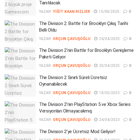
Tanıtılacak
YAZAR:
YIĞIT KAAN KIZLIER
15/08/2025
0
The Division 2: Battle for Brooklyn Çıkış Tarihi
Belli Oldu
YAZAR:
ORÇUN ÇAVUŞOĞLU
24/04/2025
0
The Division 2’nin Battle for Brooklyn Genişleme
Paketi Geliyor
YAZAR:
ORÇUN ÇAVUŞOĞLU
20/04/2025
0
The Division 2 Sınırlı Süreli Ücretsiz
Oynanabilecek
YAZAR:
ORÇUN ÇAVUŞOĞLU
18/05/2023
0
The Division 2’nin PlayStation 5 ve Xbox Series
Versiyonları Olmayacakmış
YAZAR:
ORÇUN ÇAVUŞOĞLU
24/04/2023
0
The Division 2’ye Ücretsiz Mod Geliyor!