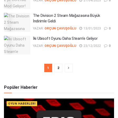
YAZAR:
ORÇUN ÇAVUŞOĞLU
21/04/2023
0
The Division 2 Steam Mağazasına Büyük
İndirimle Geldi
YAZAR:
ORÇUN ÇAVUŞOĞLU
13/01/2023
0
İki Ubisoft Oyunu Daha Steam’e Geliyor
YAZAR:
ORÇUN ÇAVUŞOĞLU
23/12/2022
0
1
2
Popüler Haberler
OYUN HABERLERI