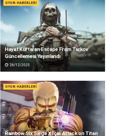
OYUN HABERLERI
Hayat Kurtaran Escape From Tarkov
Güncellemesi Yayınlandı
26/12/2025
OYUN HABERLERI
Rainbow Six Siege X İçin Attack on Titan