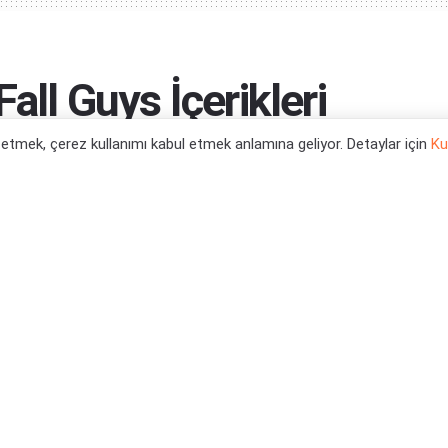
all Guys İçerikleri
l etmek, çerez kullanımı kabul etmek anlamına geliyor. Detaylar için
Ku
0
Haberleri
,
PS5 Oyun Haberleri