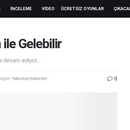
R
İNCELEME
VIDEO
ÜCRETSIZ OYUNLAR
ÇIKACA
ile Gelebilir
ya devam ediyor...
0
tegori:
Teknoloji Haberleri