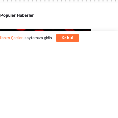
Popüler Haberler
OYUN HABERLERI
llanım Şartları
sayfamıza gidin.
Kabul
Epic Games Store Yılbaşı Ücretsiz Oyun
Programı 2025: 26 Aralık
26/12/2025
OYUN HABERLERI