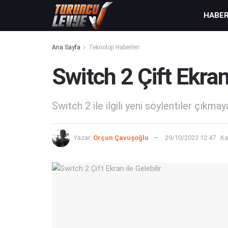
HABE
Ana Sayfa
Teknoloji Haberleri
Switch 2 Çift Ekran 
Switch 2 ile ilgili yeni söylentiler çıkma
Yazar:
Orçun Çavuşoğlu
29/10/2023 12:47
Ka