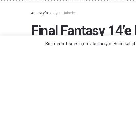
Ana Sayfa
Oyun Haberleri
Final Fantasy 14’e F
Geliyor
Bu internet sitesi çerez kullanıyor. Bunu kabu
Eorzea diyarında Fall Guys maçı mı?
Yazar:
Orçun Çavuşoğlu
29/10/2023 00:15
Kategori:
Oyun Haberleri
,
PC Oyun Haberleri
,
PS4 Oyun 